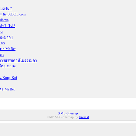
มครับ ?
m และ 36BOL.com
 dheva
หรือไม่ ?
ับ
ยอะมาก ?
แถว
 โดย Mr.Bet
แถว
กการธรรมดาที่ไม่ธรรมดา
 โดย Mr.Bet
ณ Kong Koi
ดย Mr.Bet
XML-Sitemap
SMF SEO-Sitemap by
kress.it