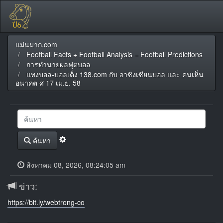
แม่นมาก.com
Football Facts + Football Analysis = Football Predictions
การทำนายผลฟุตบอล
แทงบอล-บอลเต็ง 138.com กับ อาซิงเซียนบอล และ คนเห็น
อนาคต ศ 17 เม.ย. 58
ค้นหา
สิงหาคม 08, 2026, 08:24:05 am
ข่าว:
https://bit.ly/webtrong-co