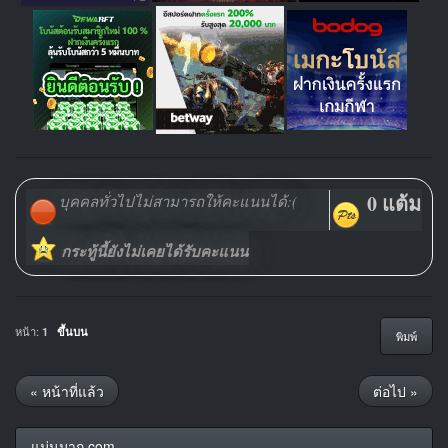
0 แต้ม
บุคคลทั่วไปไม่สามารถให้คะแนนได้:(
กระทู้นี้ยังไม่เคยได้รับคะแนน
หน้า:
1
ขึ้นบน
พิมพ์
« หน้าที่แล้ว
ต่อไป »
แม่นมาก.com