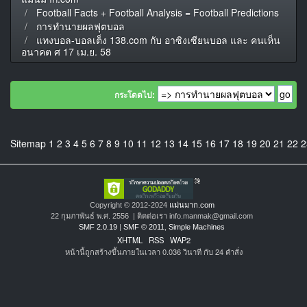
Football Facts + Football Analysis = Football Predictions
การทำนายผลฟุตบอล
แทงบอล-บอลเต็ง 138.com กับ อาซิงเซียนบอล และ คนเห็น
อนาคต ศ 17 เม.ย. 58
กระโดดไป:
Sitemap
1
2
3
4
5
6
7
8
9
10
11
12
13
14
15
16
17
18
19
20
21
22
2
Copyright © 2012-2024
แม่นมาก.com
22 กุมภาพันธ์ พ.ศ. 2556 | ติดต่อเรา info.manmak@gmail.com
SMF 2.0.19
|
SMF © 2011
,
Simple Machines
XHTML
RSS
WAP2
หน้านี้ถูกสร้างขึ้นภายในเวลา 0.036 วินาที กับ 24 คำสั่ง