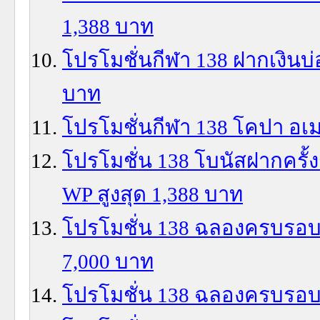
1,388 บาท
โปรโมชั่นกีฬา 138 ฝากเงินบ่อ
บาท
โปรโมชั่นกีฬา 138 โคปา อเมร
โปรโมชั่น 138 โบนัสฝากครั
WP สูงสุด 1,388 บาท
โปรโมชั่น 138 ฉลองครบรอบ 2 
7,000 บาท
โปรโมชั่น 138 ฉลองครบรอบ 2