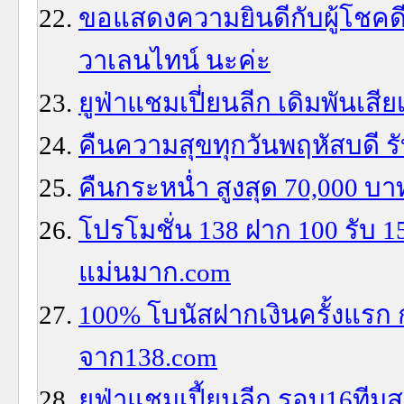
ขอแสดงความยินดีกับผู้โชคดีที
วาเลนไทน์ นะค่ะ
ยูฟ่าแชมเปี่ยนลีก เดิมพันเสี
คืนความสุขทุกวันพฤหัสบดี รั
คืนกระหน่ำ สูงสุด 70,000 บ
โปรโมชั่น 138 ฝาก 100 รับ 1
แม่นมาก.com
100% โบนัสฝากเงินครั้งแรก ก
จาก138.com
ยูฟ่าแชมเปี้ยนลีก รอบ16ทีมสุ