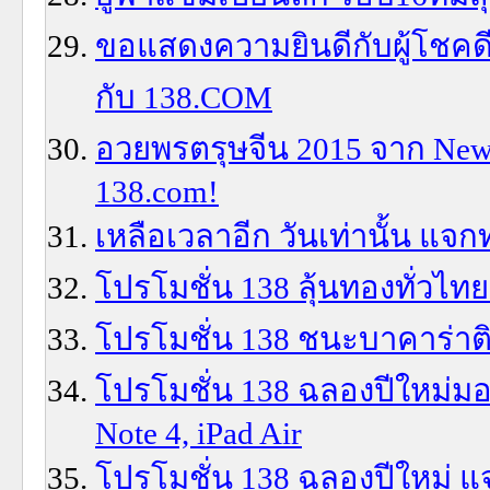
ขอแสดงความยินดีกับผู้โชคดี
กับ 138.COM
อวยพรตรุษจีน 2015 จาก Newc
138.com!
เหลือเวลาอีก วันเท่านั้น แ
โปรโมชั่น 138 ลุ้นทองทั่วไทยก
โปรโมชั่น 138 ชนะบาคาร่าติดก
โปรโมชั่น 138 ฉลองปีใหม่มอบ
Note 4, iPad Air
โปรโมชั่น 138 ฉลองปีใหม่ แจก