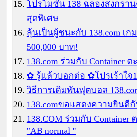
โปรโมชั่น 138 ฉลองสงกรานต์
สุดพิเศษ
ลุ้นเป็นผู้ชนะกับ 138.com เก
500,000 บาท!
138.com ร่วมกับ Container ต
✿ รู้แล้วบอกต่อ ✿โปรเร้าใจ
วิธีการเดิมพันฟุตบอล 138.c
138.comขอแสดงความยินดีกับส
138.COM ร่วมกับ Container ต
"AB normal "