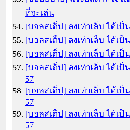
ที่จะเล่น
[บอลสเต็ป] ลงเท่าเล็บ ได้เป
[บอลสเต็ป] ลงเท่าเล็บ ได้เป
[บอลสเต็ป] ลงเท่าเล็บ ได้เป
[บอลสเต็ป] ลงเท่าเล็บ ได้เป
57
[บอลสเต็ป] ลงเท่าเล็บ ได้เป
57
[บอลสเต็ป] ลงเท่าเล็บ ได้เป
57