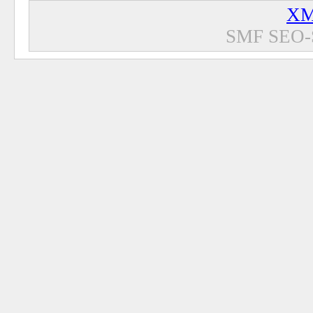
XM
SMF SEO-