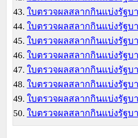
ใบตรวจผลสลากกินแบ่งรัฐบาล
ใบตรวจผลสลากกินแบ่งรัฐบา
ใบตรวจผลสลากกินแบ่งรัฐบา
ใบตรวจผลสลากกินแบ่งรัฐบาล
ใบตรวจผลสลากกินแบ่งรัฐบาล
ใบตรวจผลสลากกินแบ่งรัฐบาล
ใบตรวจผลสลากกินแบ่งรัฐบาล
ใบตรวจผลสลากกินแบ่งรัฐบาล 