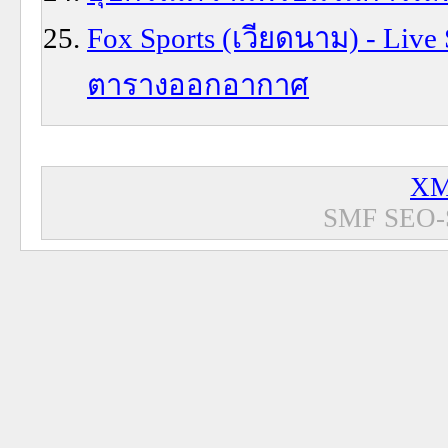
Fox Sports (เวียดนาม) - Liv
ตารางออกอากาศ
XM
SMF SEO-