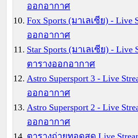
ออกอากาศ
Fox Sports (มาเลเซีย) - Liv
ออกอากาศ
Star Sports (มาเลเซีย) - Liv
ตารางออกอากาศ
Astro Supersport 3 - Live S
ออกอากาศ
Astro Supersport 2 - Live S
ออกอากาศ
ตารางถ่ายทอดสด Live Stream