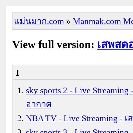
แม่นมาก.com
»
Manmak.com Med
View full version:
เสพสดอ
1
sky sports 2 - Live Streami
อากาศ
NBA TV - Live Streaming 
sky sports 3 - Live Streami