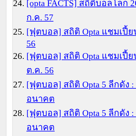
[opta FACTS] สถิติบอลโลก 20
ก.ค. 57
[ฟุตบอล] สถิติ Opta แชมเปี้ยนส
56
[ฟุตบอล] สถิติ Opta แชมเปี้ยน
ต.ค. 56
[ฟุตบอล] สถิติ Opta 5 ลีกดัง
อนาคต
[ฟุตบอล] สถิติ Opta 5 ลีกดัง
อนาคต