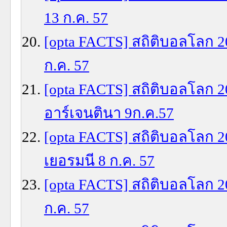
13 ก.ค. 57
[opta FACTS] สถิติบอลโลก 20
ก.ค. 57
[opta FACTS] สถิติบอลโลก 2
อาร์เจนตินา 9ก.ค.57
[opta FACTS] สถิติบอลโลก 2
เยอรมนี 8 ก.ค. 57
[opta FACTS] สถิติบอลโลก 20
ก.ค. 57