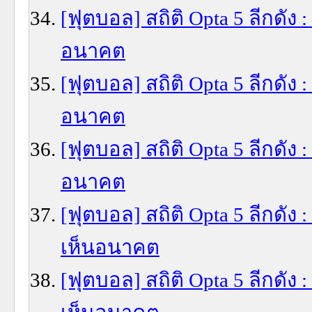
[ฟุตบอล] สถิติ Opta 5 ลีกดัง
อนาคต
[ฟุตบอล] สถิติ Opta 5 ลีกดัง
อนาคต
[ฟุตบอล] สถิติ Opta 5 ลีกดัง
อนาคต
[ฟุตบอล] สถิติ Opta 5 ลีกดัง
เห็นอนาคต
[ฟุตบอล] สถิติ Opta 5 ลีกดัง