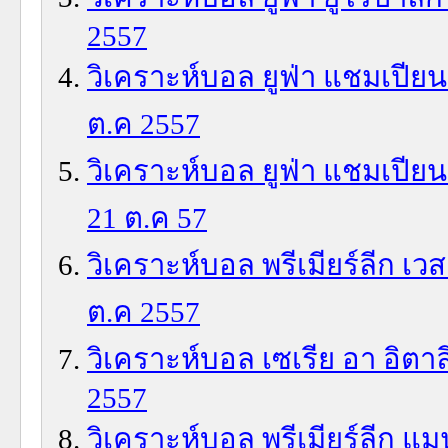
2557
วิเคราะห์บอล ยูฟ่า แชมเปียนลี
ต.ค 2557
วิเคราะห์บอล ยูฟ่า แชมเปียนล
21 ต.ค 57
วิเคราะห์บอล พรีเมียร์ลีก เว
ต.ค 2557
วิเคราะห์บอล เซเรีย อา อิตาลี
2557
วิเคราะห์บอล พรีเมียร์ลีก แมน