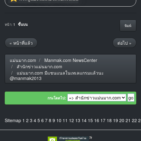
หน้า:
1
ขึ้นบน
พิมพ์
« หน้าที่แล้ว
ต่อไป »
แม่นมาก.com
Manmak.com NewsCenter
สำนักข่าวแม่นมาก.com
แม่นมาก.com มีแชนแนลในเทเลแกรมแล้วนะ
@manmak2013
กระโดดไป:
Sitemap
1
2
3
4
5
6
7
8
9
10
11
12
13
14
15
16
17
18
19
20
21
22
2