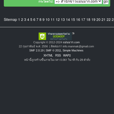
กระโดดไป:
Sitemap
1
2
3
4
5
6
7
8
9
10
11
12
13
14
15
16
17
18
19
20
21
22
2
Copyright © 2012-2024
แม่นมาก.com
22 กุมภาพันธ์ พ.ศ. 2556 | ติดต่อเรา info.manmak@gmail.com
SMF 2.0.19
|
SMF © 2011
,
Simple Machines
XHTML
RSS
WAP2
หน้านี้ถูกสร้างขึ้นภายในเวลา 0.061 วินาที กับ 29 คำสั่ง