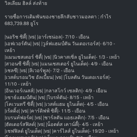
วิลเลียม ฮิลล์ ส่งท้าย
รายชื่อการเดิมพันของชายลึกลับชาวมอลตา : กำไร
683,739.88 ยูโร
|นอริช ซิตี้| |vs| |อาร์เซน่อล|- 7/10 - เยือน
|เอฟเวอร์ตัน| |vs| |วูล์ฟแฮมป์ตัน วันเดอเรอร์ส|- 6/10 -
เหย้า
|แมนเชสเตอร์ ซิตี้| |vs| |นิวคาสเซิ่ล ยูไนเต็ด|- 1/3 - เหย้า
|สวอนซี ซิตี้| |vs| |แมนเชสเตอร์ ยูไนเต็ด|- 4/9 - เยือน
|เชลซี| |vs| |ลิเวอร์พูล|- 7/2 - เยือน
|เวสต์บรอมวิช อัลเบี้ยน| |vs| |โบลตัน วันเดอเรอร์ส|-
11/10 - เหย้า
|อินเวอร์เนสส์| |vs| |กลาสโกว์ เซลติก|- 4/9 - เยือน
|เซาธ์แฮมป์ตัน| |vs| |ไบรท์ตัน|- 8/15 - เหย้า
|โคเวนทรี ซิตี้| |vs| |เวสต์แฮม ยูไนเต็ด|- 4/5 - เยือน
|เร้ดดิ้ง| |vs| |คาร์ดิฟฟ์ ซิตี้|- 11/5 - เยือน
|เบรนท์ฟอร์ด| |vs| |ชาร์ลตัน แอธเลติก|- 7/5 - เยือน
|ฮัดเดอร์สฟิลด์| |vs| |น็อตต์ส เคาน์ตี้|- 4/5 - เหย้า
|เชฟฟิลด์ ยูไนเต็ด| |vs| |คาร์ไลส์ ยูไนเต็ด|- 19/20 - เหย้า