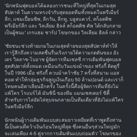
'นักพนันฟุตบอลได้ฉลองการชนะที่ใหญ่ที่สุดในเกมสุด
สัปดาห์ ในความทรงจำกับสุดยอดทีมทั้งหมดในพรีเมียร์
ลีก, แชมเปี้ยนชิพ, ลีกวัน, ลีกทู, บลูสแควร์, สก็อตติช
พรีเมียร์ลีก และ วิลเลียม ฮิลล์ สก็อตติช คัพ ได้กลับกลาย
เป็นผู้ชนะ' เกรแฮม ชาร์ป โฆษกของ วิลเลียม ฮิลล์ กล่าว
'ชัยชนะช่วงท้ายเกมในเกมสุดท้ายของสุดสัปดาห์ทำให้
เรารู้สึกถึงความสดชื่นรื่นเริงภายใต้ความกดดันของ อัง
เดร วิลลาช-โบอาช ผู้จัดการทีมเชลซี การเดิมพันฟุตบอล
สุดสัปดาห์ทั้งหมด เหมือนกับวันแข่งม้าของ ฟรังกี้ ดิตตูรี่
ในปี 1996 เมื่อ ฟรังกี้ ควบม้าคว้าชัย 7 ครั้งที่สนาม แอส
คอต ทำให้กลุ่มธุรกิจสูญเงินเกือบ 50 ล้านปอนด์ และเราก็
โทษคนอิตาเลียนอีกครั้ง ในครั้งนี้คือผู้จัดการทีมที่ยังไม่
แพ้ใคร โรแบร์โต้ มันชินี่ ของทีม แมนเชสเตอร์ ซิตี้
สำหรับการไล่อัดไล่ทุบจนกลายเป็นทีมเดียวที่ยังไม่แพ้ใคร
ในพรีเมียร์ลีก
นักพนันผู้วางเดิมพันแบบสะสมยาวเหยียดที่เราพูดถึงท่าน
นี้เป็นคนที่คว้าเงินก้อนใหญ่ที่สุด ซึ่งคนอื่นๆส่วนใหญ่มัก
จะเล่นเพียง 4-5 คู่จากการเดิมพันแบบถ่อมตัว' โฆษกของ