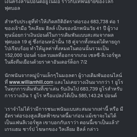
เงินครึ่งล้านปอนด์อยู่ในมือ ราวกับเทพนิยายของโลก
ฟุตบอล
สำหรับประตูที่ทำให้เกิดสถิติอัตราต่อรอง 683,738 ต่อ 1
ของเจ้ามือ วิลเลียม ฮิลล์ เป็นของนักพนันวัย 41 ปี ผู้วาง
ทุนน้อยกว่าเงินปอนด์ในการเดิมพันแบบสะสมจากผล
ฟุตบอล 19 คู่ ซึ่งก่อนหน้านั้น 18 คู่จากทั้งหมดได้ทายถูก
ไปเรียบร้อย ทำให้มูลค่าทั้งหมดในตอนนั้นรวมเป็น
152,000 ปอนด์ รอควบผลที่ออกจากเกม เชลซี-ลิเวอร์พูล
ในฝั่งทีมเยือนด้วยราคาอันเดอร์ด็อก 7/2
นักพนันจากหมู่บ้านเล็กๆในมอลตา ผู้วางเดิมพันออนไลน์
ที่
www.williamhill.com
และไม่เคยวางเงินมากกว่า 1 ยูโร
ในทุกการเดิมพันที่เขาเล่น รับเงินไป 683,739 ยูโรสำหรับ
การวางเงิน 1 ยูโร หรือแปลงได้เป็น 585,143.24 ปอนด์
‘เราจำไม่ได้ว่ามีการชนะพนันแบบสะสมมากเท่านี้ หรือ มี
อัตราต่อรองสูงเสียดฟ้าขนาดนี้มาก่อน แม้เขาจะไม่ได้
เป็นแฟนลิเวอร์พูล เขาบอกกับเราว่า ตอนนี้เขาเป็นแล้ว!'
เกรแฮม ชาร์ป โฆษกของ วิลเลียม ฮิลล์ กล่าว