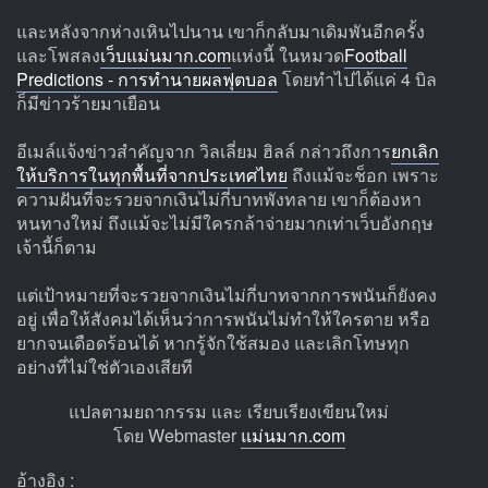
และหลังจากห่างเหินไปนาน เขาก็กลับมาเดิมพันอีกครั้ง
และโพสลง
เว็บแม่นมาก.com
แห่งนี้ ในหมวด
Football
Predictions - การทำนายผลฟุตบอล
โดยทำไปได้แค่ 4 บิล
ก็มีข่าวร้ายมาเยือน
อีเมล์แจ้งข่าวสำคัญจาก วิลเลี่ยม ฮิลล์ กล่าวถึงการ
ยกเลิก
ให้บริการในทุกพื้นที่จากประเทศไทย
ถึงแม้จะช็อก เพราะ
ความฝันที่จะรวยจากเงินไม่กี่บาทพังทลาย เขาก็ต้องหา
หนทางใหม่ ถึงแม้จะไม่มีใครกล้าจ่ายมากเท่าเว็บอังกฤษ
เจ้านี้ก็ตาม
แต่เป้าหมายที่จะรวยจากเงินไม่กี่บาทจากการพนันก็ยังคง
อยู่ เพื่อให้สังคมได้เห็นว่าการพนันไม่ทำให้ใครตาย หรือ
ยากจนเดือดร้อนได้ หากรู้จักใช้สมอง และเลิกโทษทุก
อย่างที่ไม่ใช่ตัวเองเสียที
แปลตามยถากรรม และ เรียบเรียงเขียนใหม่
โดย Webmaster
แม่นมาก.com
อ้างอิง :