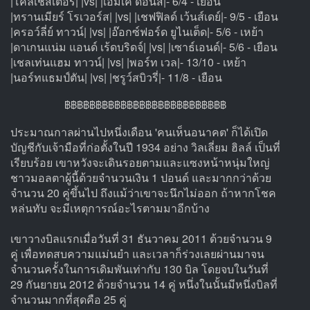
|โคลเชสเตอร์| |vs| |เอ็มเค ดอนส์|- 6/4 - เยือน
|ทรานเมียร์ โรเวอร์ส| |vs| |เชฟฟิลด์ เว้นส์เดย์|- 9/5 - เยือน
|ครอว์ลี่ย์ ทาวน์| |vs| |อ๊อกซ์ฟอร์ด ยูไนเต็ด|- 5/6 - เหย้า
|ดาเกนแน่ม แอนด์ เร้ดบริดจ์| |vs| |เซาธ์เอนด์|- 5/6 - เยือน
|เชลเท่นแฮม ทาวน์| |vs| |พอร์ท เวล|- 13/10 - เหย้า
|นอร์ทแธมป์ตัน| |vs| |ชรูว์สบิวรี่|- 11/8 - เยือน
฿฿฿฿฿฿฿฿฿฿฿฿฿฿฿฿฿฿฿฿฿฿฿฿฿฿
ประมาณกาลผ่านไปหนึ่งเดือน 'คนเห็นอนาคต' ก็ได้เปิด
บัญชีกับเจ้ามือที่ก่อตั้งในปี 1934 อย่าง วิลเลี่ยม ฮิลล์ เป็นที่
เรียบร้อย เขาหวังจะเดินรอยตามและแซงหน้าหนุ่มใหญ่
ชาวมอลตาผู้นี้ด้วยจำนวนเงิน 1 ปอนด์ และมากกว่าด้วย
จำนวน 20 คู่ขึ้นไป ถึงแม้ว่าเขาจะนึกไม่ออก ถ้าหากโชค
หล่นทับ จะมีเหตุการณ์อะไรตามมาอีกบ้าง
เขาวางบิลแรกเมื่อวันที่ 31 ธันวาคม 2011 ด้วยจำนวน 9
คู่ เพื่อทดสบความแม่นยำ และเวลาก็ร่วงเลยผ่านมาจน
จำนวนครั้งในการเดิมพันเท่ากับ 130 บิล โดยจบในวันที่
29 กันยายน 2012 ด้วยจำนวน 14 คู่ หนึ่งในนั้นมีหนึ่งบิลที่
จำนวนมากที่สุดคือ 25 คู่