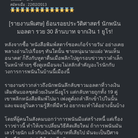
สมัครเมื่อ : 22/02/2013
[รายงานพิเศษ] ย้อนรอยประวัติศาสตร์ นักพนัน
มอลตา รวย 30 ล้านบาท จากเงิน 1 ยูโร!
หลังจากซื้อ 'หนังสือพิมพ์สตาร์ซอคเก้อร์รายวัน' อย่างเคย
พลางอ่านไปเรื่อยๆ ทันใดนั้น ชายหนุ่มนามแฝง 'คนเห็น
อนาคต' ก็ถึงกับหูตาตื่นเมื่อพลิกไปดูกรอบข่าวขาวดำเล็ก
ในหน้าท้ายๆ ซึ่งดูเหมือนจะไม่สลักสำคัญอะไรนักกับ
วงการการพนันในบ้านนี้เมืองนี้
รายงานข่าวกล่าวถึงนักพนันลึกลับชาวมอลตาที่วางเงิน
เดิมพันบอลชุดด้วยเงินหนึ่งยูโร แต่กลับทายถูกทั้ง 19 คู่
เขาพลิกหนังสือพิมพ์ไปมา เพ่งดูดั่งถลำลึกเข้าไปในนั้น
และจมอยู่ในความรู้สึกที่มีหวัง อยากจะทำได้อย่างนั้นบ้าง
โดยที่ผู้คนในสังคมบอกว่าการพนันมีแต่สร้างหนี้ แต่เรื่อง
ราวข่าวนี้ ทำให้เขาเปลี่ยนวิธีคิดเสียใหม่ ถ้าการพนันมัน
เลวร้ายนัก แล้วกับเงินไม่กี่บาทที่เสียไป มันจะเป็นปีศาจ