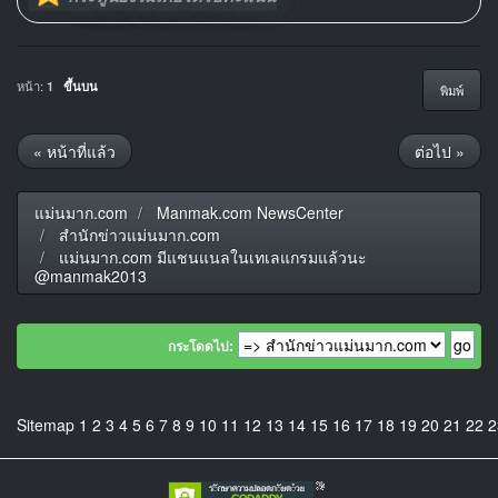
หน้า:
1
ขึ้นบน
พิมพ์
« หน้าที่แล้ว
ต่อไป »
แม่นมาก.com
Manmak.com NewsCenter
สำนักข่าวแม่นมาก.com
แม่นมาก.com มีแชนแนลในเทเลแกรมแล้วนะ
@manmak2013
กระโดดไป:
Sitemap
1
2
3
4
5
6
7
8
9
10
11
12
13
14
15
16
17
18
19
20
21
22
2