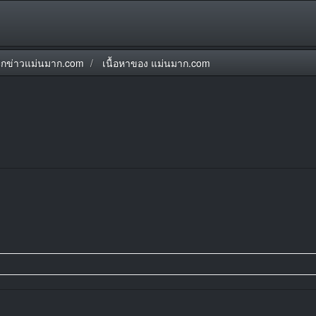
ักข่าวแม่นมาก.com
เนื้อหาของ แม่นมาก.com