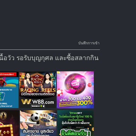
บันทึกการเข้า
้อวัว รอรับบุญกุศล และซื้อสลากกิน