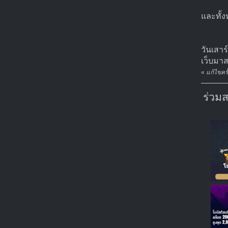
และทั้ง
วันเสาร
เว็บมา
«
แก้ไขคร
ร่วม