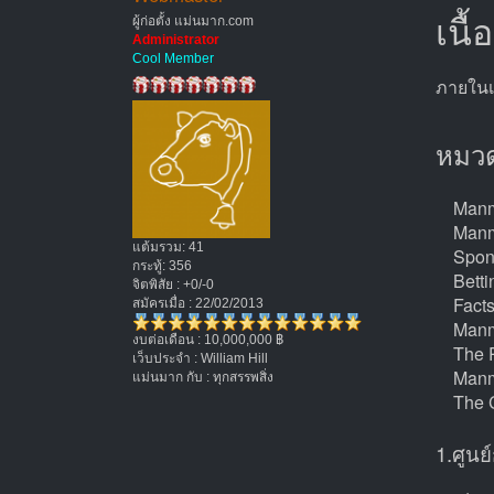
เนื
ผู้ก่อตั้ง แม่นมาก.com
Administrator
Cool Member
ภายในเว
หมวด
Manmak
Manmak
แต้มรวม: 41
Sponsor
กระทู้: 356
Bettin
จิตพิสัย : +0/-0
Facts +
สมัครเมื่อ : 22/02/2013
Manmak
งบต่อเดือน : 10,000,000 ฿
The Pow
เว็บประจำ : William Hill
Manmak
แม่นมาก กับ : ทุกสรรพสิ่ง
The Ch
1.ศูน