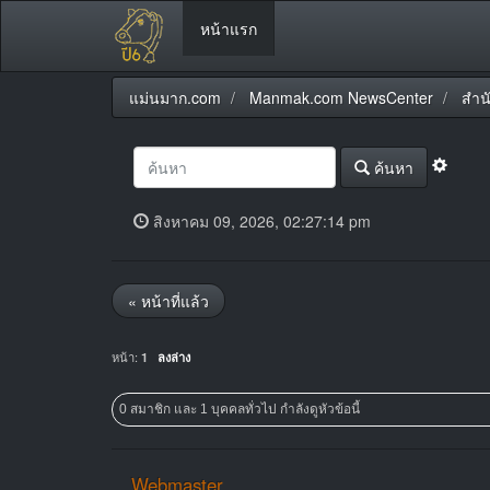
หน้าแรก
แม่นมาก.com
Manmak.com NewsCenter
สำน
ค้นหา
สิงหาคม 09, 2026, 02:27:14 pm
« หน้าที่แล้ว
หน้า:
1
ลงล่าง
0 สมาชิก และ 1 บุคคลทั่วไป กำลังดูหัวข้อนี้
Webmaster