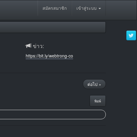
สมัครสมาชิก
เข้าสู่ระบบ
ข่าว:
https://bit.ly/webtrong-co
ต่อไป »
พิมพ์