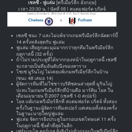
เชลซี - ฟูแล่ม
[พรีเมียร์ลีก อังกฤษ]
เวลา 23:30 น. l นัดที่ 05 l สแตมฟอร์ด บริดจ์
เชลซี ชนะ 7 และไม่แพ้จากเกมพรีเมียร์ลีกนัดดาร์บี้
14 ครั้งหลังสุดกับ ฟูแล่ม
ฟูแล่ม เสียลูกเตะมุมมากกว่าทุกทีมในพรีเมียร์ลีก
ฤดูกาลนี้ (32 ครั้ง)
ถ้าไม่รวมประตูที่ได้จากกองหน้าในฤดูกาลนี้ เชลซี
จะกลายเป็นทีมอันดับนึงของตาราง
โชเซ่ มูรินโญ่ ไม่เคยแพ้เกมพรีเมียร์ลีกในบ้าน
(ชนะ 48 เสมอ 14)
ผู้จัดการทีมที่ไม่ใช่ชาวบริติชคนล่าสุดที่ มูรินโญ่
ปะทะในเกมพรีเมียร์ลีกที่บ้านคือ มาร์ติน โยล ใน
เดือนเมษายน ปี 2007 (เชลซี 1-0 สเปอร์)
โยล แพ้เกมพรีเมียร์ลีกที่ สแตมฟอร์ด บริดจ์ ทั้งสอง
ครั้งในฐานะผู้จัดการทีมสเปอร์ แต่เสมอทั้งสองครั้ง
ในฐานะนายใหญ่ฟูแล่ม
ฟูแล่ม จัดการยิงประตูในกรอบเขตโทษแค่ 11 ครั้ง
ในฤดูกาลนี้ ซึ่งต่ำที่สุดในลีก
เฟร์นานโด ตอร์เรส ยังยิงไม่เข้ากรอบในพรีเมียร์ลีก