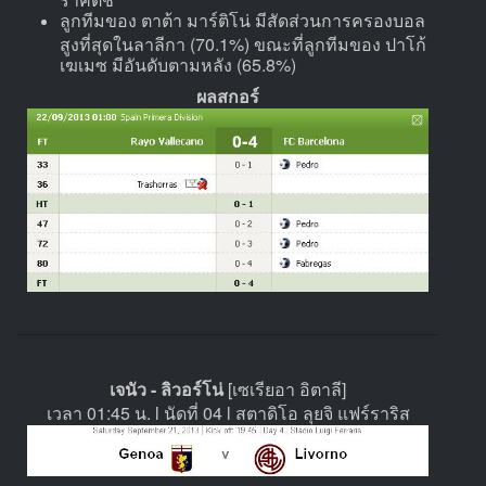
ลูกทีมของ ตาต้า มาร์ติโน่ มีสัดส่วนการครองบอล
สูงที่สุดในลาลีกา (70.1%) ขณะที่ลูกทีมของ ปาโก้
เฆเมซ มีอันดับตามหลัง (65.8%)
ผลสกอร์
เจนัว - ลิวอร์โน่
[เซเรียอา อิตาลี]
เวลา 01:45 น. l นัดที่ 04 l สตาดิโอ ลุยจิ แฟร์ราริส