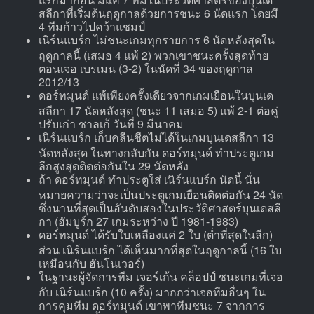
สลีกาที่เริ่มต้นฤดูกาลด้วยการชนะ 6 นัดแรก โดยมี
4 ทีมก้าวไปคว้าแชมป์
เนิร์นแบร์ก ไม่ชนะเกมทุกรายการ 6 นัดหลังสุดใน
ฤดูกาลนี้ (เสมอ 4 แพ้ 2) พวกเขาชนะครั้งสุดท้าย
ตอนเจอ เบรเมน (3-2) ในนัดที่ 34 ของฤดูกาล
2012/13
ดอร์ทมุนด์ แพ้เพียงครั้งเดียวจากเกมเยือนในบุนเด
สลีกา 17 นัดหลังสุด (ชนะ 11 เสมอ 5) แพ้ 2-1 ต่อคู่
ปรับเก่า ชาลเก้ วันที่ 9 มีนาคม
เนิร์นแบร์ก เก็บคลีนชีตไม่ได้ในเกมบุนเดสลีกา 13
นัดหลังสุด ในทางกลับกัน ดอร์ทมุนด์ ทำประตูเกม
ลีกสูงสุดติดต่อกันใน 29 นัดหลัง
ถ้า ดอร์ทมุนด์ ทำประตูใส่ เนิร์นแบร์ก นัดนี้ นั่น
หมายความว่าจะเป็นประตูเกมเยือนติดต่อกัน 24 นัด
ซึ่งนานที่สุดเป็นอันดับสองในประวัติศาสตร์บุนเดสลี
กา (ฮัมบูร์ก 27 เกมระหว่าง ปี 1981-1983)
ดอร์ทมุนด์ ได้รับใบเหลืองแค่ 2 ใบ (ต่ำที่สุดในลีก)
ส่วน เนิร์นแบร์ก ได้เห็นมากที่สุดในฤดูกาลนี้ (16 ใบ
เหมือนกับ ฮันโนเวอร์)
ในฐานะผู้จัดการทีม เจอร์เก้น คล็อปป์ ชนะเกมที่เจอ
กับ เนิร์นแบร์ก (10 ครั้ง) มากกว่าเจอทีมอื่นๆ ใน
การคุมทีม ดอร์ทมุนด์ เขาพาทีมชนะ 7 จากการ