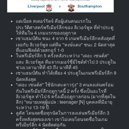
แดเนี่ยล สเตอร์ริดจ์ คือผู้เล่นคนแรกใน
ประวัติศาสตร์พรีเมียร์ลีกของ ลิเวอร์พูล ที่ทำประตู
ให้ทีมใน 4 เกมแรกของฤดูกาล
เซาแธมป์ตัน ชนะ 4 จาก 6 เกมพรีเมียร์ลีกหลังสุดที่
เจอกับ ลิเวอร์พูล แต่ทีม "หงษ์แดง" ชนะ 2 นัดล่าสุด
ที่แอนฟิลด์ด้วยสกอร์ 1-0
ในพรีเมียร์ลีก 5 ครั้งหลังระหว่าง "เดอะ เซนต์ส"
และ ลิเวอร์พูล ทีมจากเมอร์ซี่ย์ไซด์ทำไป 3 ประตูใน
ช่วงเวลานาทีที่ 43 ถึง นาทีที่ 45
เซาแธมป์ตัน ทำได้เพียง 4 ประตูในเกมพรีเมียร์ลีก 9
นัดหลังสุด
"เดอะ เซนต์ส" ใช้นักเตะดาวรุ่ง* 3 คนลงเล่นพร้อม
กันในพรีเมียร์ลีกฤดูกาลนี้ 2 ครั้ง ซึ่งเป็นอะไรที่
ลิเวอร์พูล ทำไป 6 ครั้งเมื่อฤดูกาลก่อน (มากที่สุดใน
ลีก) *หมายเหตุผู้แปล : teenager [N] บุคคลที่มีอายุ
ระหว่าง 13-19 ปี
ลูคัส โดนจดชื่อทุกนัดในการลงเล่นพรีเมียร์ลีก 3
ครั้งหลังสุดของเขา เขาไม่เคยโดนจดชื่อในเกม
พรีเมียร์ลีก 4 นัดติดต่อกัน