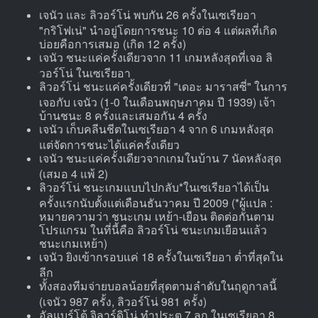
เจนัว และ ลิวอร์โน่ พบกัน 26 ครั้งในเซเรียอา
"กริโฟเน่" นำอยู่โดยการชนะ 10 ต่อ 4 แต่ผลที่เกิด
บ่อยคือการเสมอ (เกิด 12 ครั้ง)
เจนัว ชนะแค่ครั้งเดียวจาก 11 เกมหลังสุดที่เจอ ลิ
วอร์โน่ ในเซเรียอา
ลิวอร์โน่ ชนะแค่ครั้งเดียวที่ "เดอะ มาราสซี่" ในการ
เจอกับ เจนัว (1-0 ในเดือนพฤษภาคม ปี 1939) เจ้า
บ้านชนะ 8 ครั้งและเสมอกัน 4 ครั้ง
เจนัว เก็บคลีนชีตในเซเรียอา 4 จาก 6 เกมหลังสุด
แต่จัดการชนะได้แค่ครั้งเดียว
เจนัว ชนะแค่ครั้งเดียวจากเกมในบ้าน 7 นัดหลังสุด
(เสมอ 4 แพ้ 2)
ลิวอร์โน่ ชนะเกมแบบไปกลับ*ในเซเรียอาได้เป็น
ครั้งแรกนับตั้งแต่เดือนธันวาคม ปี 2009 (*ผู้แปล :
หมายความว่า ชนะเกม เหย้า-เยือน ติดต่อกันตาม
โปรแกรม ในที่นี้คือ ลิวอร์โน่ ชนะเกมเยือนแล้ว
ชนะเกมเหย้า)
เจนัว ยิงเข้ากรอบแค่ 18 ครั้งในเซเรียอา ต่ำที่สุดใน
ลีก
ทั้งสองทีมจ่ายบอลน้อยที่สุดตามลำดับในฤดูกาลนี้
(เจนัว 987 ครั้ง, ลิวอร์โน่ 981 ครั้ง)
อัลแบร์โต้ จิลาร์ดิโน่ ทำประตู 7 ลูก ในเซเรียอา 8