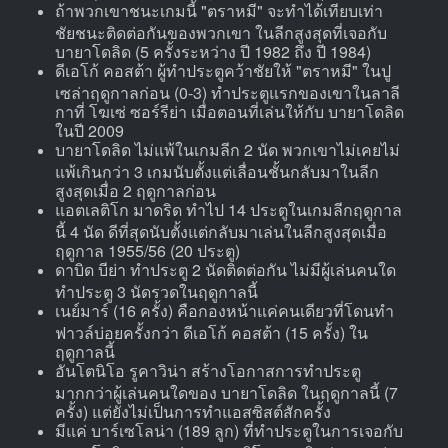
ถ้าพวกเขาชนะเกมนี้ "ตราหมี" จะทำได้เทียบเท่า
ชัยชนะติดต่อกันของพวกเขา ในลีกสูงสุดที่เจอกับ
บายาโดลิด (5 ครั้งระหว่าง ปี 1982 ถึง ปี 1984)
ดีเอโก้ คอสต้า ผู้ทำประตูคว้าชัยให้ "ตราหมี" ในปู
เซล่าฤดูกาลก่อน (0-3) ทำประตูแรกของเขาในลาลี
กาที่ โฆเซ่ ซอร์รีย่า เมื่อตอนที่เล่นให้กับ บายาโดลิด
ในปี 2009
บายาโดลิด ไม่แพ้ในเกมลีก 2 นัด พวกเขาไม่เคยไม่
แพ้เกินกว่า 3 เกมนับตั้งแต่เลื่อนชั้นกลับมาในลีก
สูงสุดเมื่อ 2 ฤดูกาลก่อน
แอตเลติโก มาดริด ทำไป 14 ประตูในเกมลีกฤดูกาล
นี้ 4 นัด ดีที่สุดนับตั้งแต่กลับมาเล่นในลีกสูงสุดเมื่อ
ฤดูกาล 1955/56 (20 ประตู)
ดาบิด บีย่า ทำประตู 2 นัดติดต่อกัน ไม่มีผู้เล่นคนใด
ทำประตู 3 นัดรวดในฤดูกาลนี้
เนย์มาร์ (16 ครั้ง) คือกองหน้าแค่คนเดียวที่โดนทำ
ฟาวล์บ่อยครั้งกว่า ดีเอโก้ คอสต้า (15 ครั้ง) ใน
ฤดูกาลนี้
อันโตนิโอ รูคาวิน่า สร้างโอกาสการทำประตู
มากกว่าผู้เล่นคนใดของ บายาโดลิด ในฤดูกาลนี้ (7
ครั้ง) แต่ยังไม่เป็นการทำแอสซิสต์สักครั้ง
มีแค่ บาร์เซโลน่า (189 ลูก) ที่ทำประตูในการเจอกับ