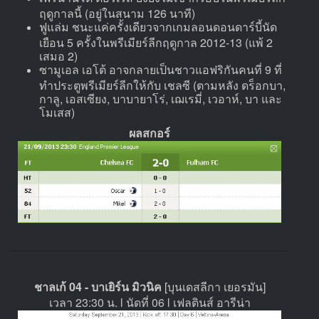
ฤดูกาลนี้ (อยู่ในสนาม 126 นาที)
ฟูแล่ม ชนะแค่ครั้งเดียวจากเกมลอนดอนดาร์บี้นัด
เยือน 5 ครั้งในพรีเมียร์ลีกฤดูกาล 2012-13 (แพ้ 2
เสมอ 2)
ซามูเอล เอโต้ อาจกลายเป็นชาวแอฟริกันคนที่ 9 ที่
ทำประตูพรีเมียร์ลีกให้กับ เชลซี (ตามหลัง ดร็อกบา,
กาลู, เอสเซียง, บาบายาโร่, เฌเรมี่, เวอาห์, บา และ
โมเสส)
ผลสกอร์
ชาลเก้ 04 - บาเยิร์น มิวนิค
[บุนเดสลีกา เยอรมัน]
เวลา 23:30 น. l นัดที่ 06 l เฟลตินส์ อารีน่า