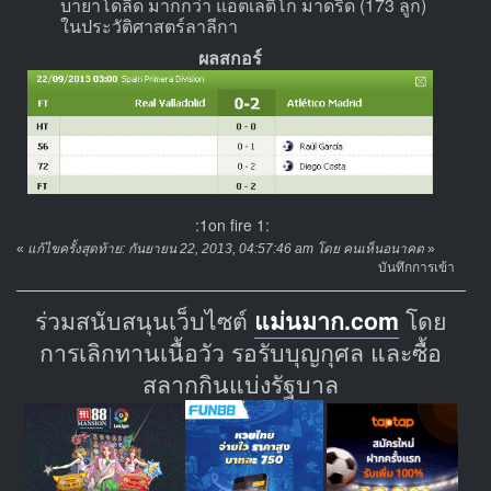
บายาโดลิด มากกว่า แอตเลติโก มาดริด (173 ลูก)
ในประวัติศาสตร์ลาลีกา
ผลสกอร์
:1on fire 1:
«
แก้ไขครั้งสุดท้าย: กันยายน 22, 2013, 04:57:46 am โดย คนเห็นอนาคต
»
บันทึกการเข้า
ร่วมสนับสนุนเว็บไซต์
แม่นมาก.com
โดย
การเลิกทานเนื้อวัว รอรับบุญกุศล และซื้อ
สลากกินแบ่งรัฐบาล