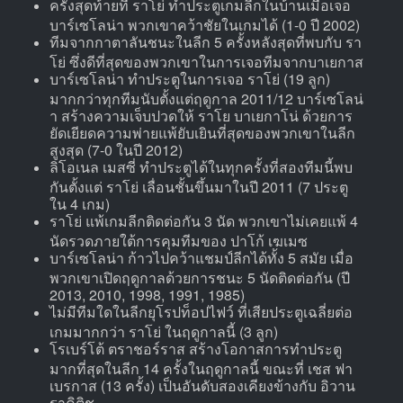
ครั้งสุดท้ายที่ ราโย่ ทำประตูเกมลีกในบ้านเมื่อเจอ
บาร์เซโลน่า พวกเขาคว้าชัยในเกมได้ (1-0 ปี 2002)
ทีมจากกาตาลันชนะในลีก 5 ครั้งหลังสุดที่พบกับ รา
โย่ ซึ่งดีที่สุดของพวกเขาในการเจอทีมจากบาเยกาส
บาร์เซโลน่า ทำประตูในการเจอ ราโย่ (19 ลูก)
มากกว่าทุกทีมนับตั้งแต่ฤดูกาล 2011/12 บาร์เซโลน่
า สร้างความเจ็บปวดให้ ราโย บาเยกาโน่ ด้วยการ
ยัดเยียดความพ่ายแพ้ยับเยินที่สุดของพวกเขาในลีก
สูงสุด (7-0 ในปี 2012)
ลิโอเนล เมสซี่ ทำประตูได้ในทุกครั้งที่สองทีมนี้พบ
กันตั้งแต่ ราโย่ เลื่อนชั้นขึ้นมาในปี 2011 (7 ประตู
ใน 4 เกม)
ราโย่ แพ้เกมลีกติดต่อกัน 3 นัด พวกเขาไม่เคยแพ้ 4
นัดรวดภายใต้การคุมทีมของ ปาโก้ เฆเมซ
บาร์เซโลน่า ก้าวไปคว้าแชมป์ลีกได้ทั้ง 5 สมัย เมื่อ
พวกเขาเปิดฤดูกาลด้วยการชนะ 5 นัดติดต่อกัน (ปี
2013, 2010, 1998, 1991, 1985)
ไม่มีทีมใดในลีกยุโรปท็อปไฟว์ ที่เสียประตูเฉลี่ยต่อ
เกมมากกว่า ราโย่ ในฤดูกาลนี้ (3 ลูก)
โรเบร์โต้ ตราชอร์ราส สร้างโอกาสการทำประตู
มากที่สุดในลีก 14 ครั้งในฤดูกาลนี้ ขณะที่ เชส ฟา
เบรกาส (13 ครั้ง) เป็นอันดับสองเคียงข้างกับ อิวาน
ราคิติช