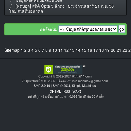
[ฟุตบอล] สถิติ Opta 5 ลีกดัง : ประจำวันเสาร์ 21 ก.ย. 56
โดย คนเห็นอนาคต
กระโดดไป:
Sitemap
1
2
3
4
5
6
7
8
9
10
11
12
13
14
15
16
17
18
19
20
21
22
2
Copyright © 2012-2024
แม่นมาก.com
22 กุมภาพันธ์ พ.ศ. 2556 | ติดต่อเรา info.manmak@gmail.com
SMF 2.0.19
|
SMF © 2011
,
Simple Machines
XHTML
RSS
WAP2
หน้านี้ถูกสร้างขึ้นภายในเวลา 0.095 วินาที กับ 30 คำสั่ง