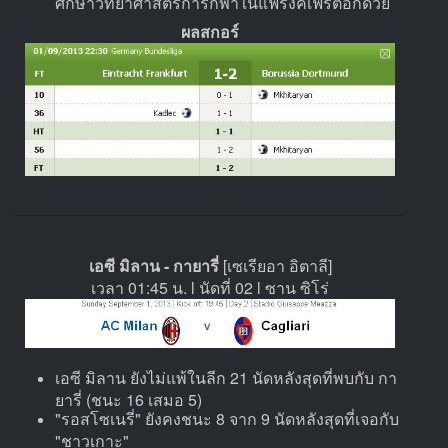
ศึกษาวิทยาศาสตร์การกีฬาในแฟรงค์เฟิร์ตอีกด้วย
ผลสกอร์
เอซี มิลาน - กายารี่
[เซเรียอา อิตาลี]
เวลา 01:45 น. l นัดที่ 02 l ซาน ซิโร่
เอซี มิลาน ยังไม่แพ้ในลีก 21 นัดหลังสุดที่พบกับ กา
ยารี่ (ชนะ 16 เสมอ 5)
"รอสโซเนรี่" ยังคงชนะ 8 จาก 9 นัดหลังสุดที่เจอกับ
"ชาวเกาะ"