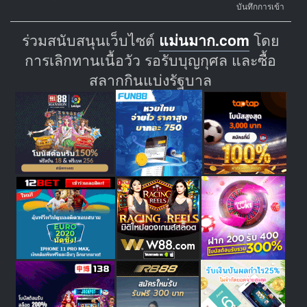
บันทึกการเข้า
ร่วมสนับสนุนเว็บไซต์
แม่นมาก.com
โดย
การเลิกทานเนื้อวัว รอรับบุญกุศล และซื้อ
สลากกินแบ่งรัฐบาล