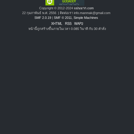
Copyright © 2012-2024
แม่นมาก.com
22 กุมภาพันธ์ พ.ศ. 2556 | ติดต่อเรา info.manmak@gmail.com
SMF 2.0.19
|
SMF © 2011
,
Simple Machines
XHTML
RSS
WAP2
หน้านี้ถูกสร้างขึ้นภายในเวลา 0.085 วินาที กับ 30 คำสั่ง