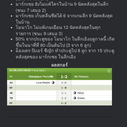
มาร์กเซย ยังไม่แพ้ใครในบ้าน 9 นัดหลังสุดในลีก
(ชนะ 7 เสมอ 2)
มาร์กเซย เก็บคลีนชีตได้ 6 จากเกมลีก 9 นัดหลังสุด
ในบ้าน
โมนาโก ไม่แพ้เกมเยือน 12 นัดหลังสุดในทุก
รายการ (ชนะ 9 เสมอ 3)
50% จากประตูของ โมนาโก ในลีกเอิงฤดูกาลนี้ เกิด
ขึ้นในนาที่ที่ 80 เป็นต้นไป (3 จาก 6 ลูก)
อ็องเดร-ปิแอร์ ชีญัก ทำประตูไป 8 ลูก จาก 15 ประตู
หลังสุดของ มาร์กเซย ในลีกเอิง
ผลสกอร์