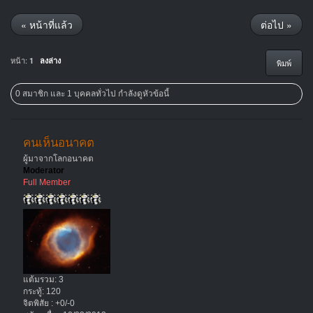
« หน้าที่แล้ว
ต่อไป »
หน้า:
1
ลงล่าง
พิมพ์
0 สมาชิก และ 1 บุคคลทั่วไป กำลังดูหัวข้อนี้
คนเห็นอนาคต
ผู้มาจากโลกอนาคต
Moderator
Full Member
แต้มรวม: 3
กระทู้: 120
จิตพิสัย : +0/-0