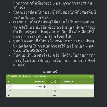
มากกว่าทุกทีมที่เขาเจอ 5 ประตูจากการลงสนาม
10 ครั้ง
นักเตะเวลส์คนนี้ทำประตูได้ทั้งสองนัดที่ทั้งสองทีมนี้
พบกันเมื่อฤดูกาลที่แล้ว
เจอร์เมน เดโฟ ทำประตูได้สองครั้ง ในการลงสนาม
18 ครั้งในพรีเมียร์ลีกที่เจอ อาร์เซน่อล มีแค่การเจอ
กับ ลิเวอร์พูล (2 ประตูจาก 19 นัด) ที่ เดโฟ มีสถิติที่
แย่กว่า (การลงสนาม 10 ครั้งขึ้นไป)
ลูคัส โพดอลสกี้ มีส่วนในการผลิต 8 ประตู (5 ประตู
3 แอสซิสต์) ในการเป็นตัวจริงให้ อาร์เซน่อล 7 นัด
หลังสุดในพรีเมียร์ลีก
มีแค่ เอแด็น อาซาร์ (10 ครั้ง) ที่สร้างโอกาสการทำ
ประตูในพรีเมียร์ลีกฤดูกาลนี้มากกว่า นาเซอร์ ชัดลี่
(9 ครั้ง)
ผลสกอร์