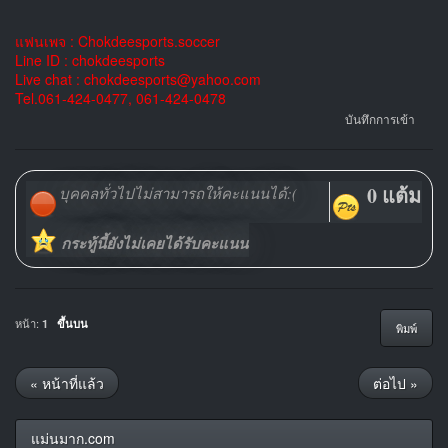
แฟนเพจ : Chokdeesports.soccer
Line ID : chokdeesports
Live chat : chokdeesports@yahoo.com
Tel.061-424-0477, 061-424-0478
บันทึกการเข้า
0 แต้ม
บุคคลทั่วไปไม่สามารถให้คะแนนได้:(
กระทู้นี้ยังไม่เคยได้รับคะแนน
หน้า:
1
ขึ้นบน
พิมพ์
« หน้าที่แล้ว
ต่อไป »
แม่นมาก.com