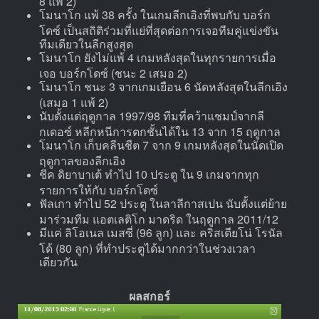
โมนาโก แพ้ 38 ครั้ง ในเกมลีกเอิงที่พบกับ บอร์ก
โดซ์ เป็นสถิติร่วมที่แย่ที่สุดต่อการเจอทีมคู่แข่งขัน
ทีมเดียวในลีกสูงสุด
โมนาโก ยังไม่แพ้ 4 เกมหลังสุดในทุกรายการเมื่อ
เจอ บอร์กโดซ์ (ชนะ 2 เสมอ 2)
โมนาโก ชนะ 3 จากเกมเยือน 6 นัดหลังสุดในลีกเอิง
(เสมอ 1 แพ้ 2)
นับตั้งแต่ฤดูกาล 1997/98 ทีมที่คว้าแชมป์จากลี
กเดอซ์ หลีกหนีการตกชั้นได้ใน 13 จาก 15 ฤดูกาล
โมนาโก เก็บคลีนชีต 7 จาก 9 เกมหลังสุดในนัดเปิด
ฤดูกาลของลีกเอิง
ชีค ดิยาบาเต้ ทำไป 10 ประตู ใน 9 เกมจากทุก
รายการให้กับ บอร์กโดซ์
ฟัลเกา ทำไป 52 ประตู ในลาลีกาสเปน นับตั้งแต่ย้าย
มาร่วมทีม แอตเลติโก มาดริด ในฤดูกาล 2011/12
มีแค่ ลิโอเนล เมสซี่ (96 ลูก) และ คริสเตียโน่ โรนัล
โด้ (80 ลูก) ที่ทำประตูได้มากกว่าในช่วงเวลา
เดียวกัน
ผลสกอร์