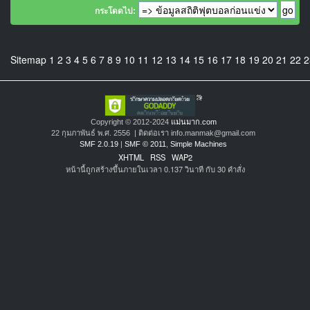
กระโดดไป:
Sitemap
1
2
3
4
5
6
7
8
9
10
11
12
13
14
15
16
17
18
19
20
21
22
2
Copyright © 2012-2024
แม่นมาก.com
22 กุมภาพันธ์ พ.ศ. 2556 | ติดต่อเรา info.manmak@gmail.com
SMF 2.0.19
|
SMF © 2011
,
Simple Machines
XHTML
RSS
WAP2
หน้านี้ถูกสร้างขึ้นภายในเวลา 0.137 วินาที กับ 30 คำสั่ง