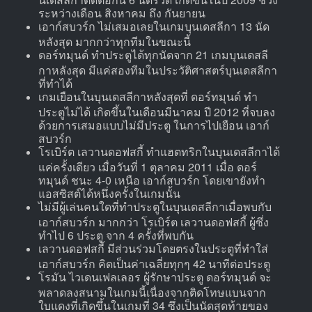
ระหว่างเดือน สิงหาคม ถึง กันยายน
เอาก์สบวร์ก ไม่เสมอเลยในเกมบุนเดสลีกา 13 นัด
หลังสุด มากกว่าทุกทีมในขณะนี้
ดอร์ทมุนด์ ทำประตูได้ทุกนัดจาก 21 เกมบุนเดสลี
กาหลังสุด มีแค่สองทีมในประวัติศาสตร์บุนเดสลีกา
ที่ทำได้
เกมเยือนในบุนเดสลีกาหลังสุดที่ ดอร์ทมุนด์ ทำ
ประตูไม่ได้ เกิดขึ้นในเดือนมีนาคม ปี 2012 ที่จบลง
ด้วยการเสมอแบบไม่มีประตู ในการไปเยือน เอาก์
สบวร์ก
โรเบิร์ต เลวานดอฟสกี้ ทำแฮตทริกในบุนเดสลีกาได้
แค่ครั้งเดียว เมื่อวันที่ 1 ตุลาคม 2011 เมื่อ ดอร์
ทมุนด์ ชนะ 4-0 เหนือ เอาก์สบวร์ก โดยเขายังทำ
แอสซิสต์ได้หนึ่งครั้งในเกมนั้น
ไม่มีผู้เล่นคนใดที่ทำประตูในบุนเดสลีกาเมื่อพบกับ
เอาก์สบวร์ก มากกว่า โรเบิร์ต เลวานดอฟสกี้ ผู้ซึ่ง
ทำไป 6 ประตู จาก 4 ครั้งที่พบกัน
เลวานดอฟสกี้ มีส่วนร่วมโดยตรงในประตูที่ทำใส่
เอาก์สบวร์ก คิดเป็นค่าเฉลี่ยทุกๆ 42 นาทีต่อประตู
โรมัน ไวเดนเฟลเลอร ผู้รักษาประตู ดอร์ทมุนด์ จะ
พลาดลงสนามในเกมนี้เนื่องจากติดโทษแบนจาก
ใบแดงที่เกิดขึ้นในเกมที่ 34 ซึ่งเป็นนัดสุดท้ายของ