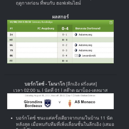
ฤดูกาลก่อน ที่พบกับ ฮอฟเฟ่นไฮม์
ผลสกอร์
บอร์กโดซ์ - โมนาโก
[ลีกเอิง ฝรั่งเศส]
เวลา 02:00 น. l นัดที่ 01 l สต๊าด ฌาบ็อง-เดลมาส
บอร์กโดซ์ ชนะแค่ครั้งเดียวจากเกมในบ้าน 11 นัด
หลังสุด เมื่อพบกับทีมที่เพิ่งเลื่อนชั้นในลีกเอิง (เสมอ
8 แพ้ 2)