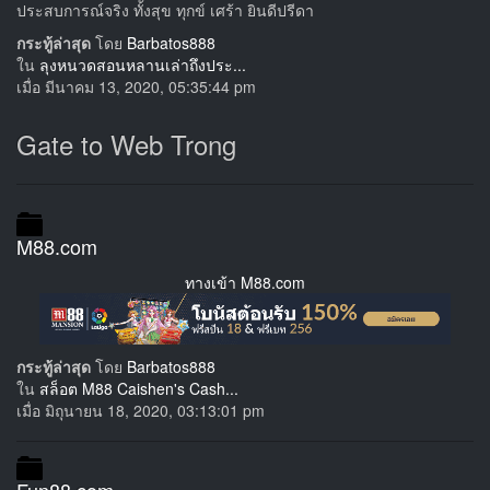
ประสบการณ์จริง ทั้งสุข ทุกข์ เศร้า ยินดีปรีดา
กระทู้ล่าสุด
โดย
Barbatos888
ใน
ลุงหนวดสอนหลานเล่าถึงประ...
เมื่อ มีนาคม 13, 2020, 05:35:44 pm
Gate to Web Trong
M88.com
ทางเข้า M88.com
กระทู้ล่าสุด
โดย
Barbatos888
ใน
สล็อต M88 Caishen's Cash...
เมื่อ มิถุนายน 18, 2020, 03:13:01 pm
Fun88.com