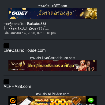
ทางเข้า 1xBET.com
กระทู้ล่าสุด
โดย
Barbatos888
ใน
สล็อต 1XBET Zeus (รีวิวโ...
เมื่อ เมษายน 14, 2020, 07:39:16 pm
LiveCasinoHouse.com
ทางเข้า LiveCasinoHouse.com
ALPHA88.com
ทางเข้า ALPHA88.com