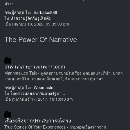
ต่างๆ
กระทู้ล่าสุด
โดย
Barbatos888
ใน
ทำความรู้จักกับรูเล็ตต์(...
เมื่อ เมษายน 18, 2020, 09:05:09 pm
The Power Of Narrative
สนทนาภาษาแม่นมาก.com
Mannmak.co Talk - พูดคุยตามสบายในเรื่อง ฟุตบอลและกีฬา, บาคา
ร่าและคาสิโน, หวยและล็อตเตอรี่, หุ้นและการลงทุน ฯลฯ
กระทู้ล่าสุด
โดย
Webmaster
ใน
ใบตรวจผลสลากกินแบ่งรัฐบา...
เมื่อ กุมภาพันธ์ 17, 2017, 10:10:40 am
เรื่องจริงจากประสบการณ์ตรง
True Stories Of Your Experiences - ถ่ายทอดเรื่องราวจาก