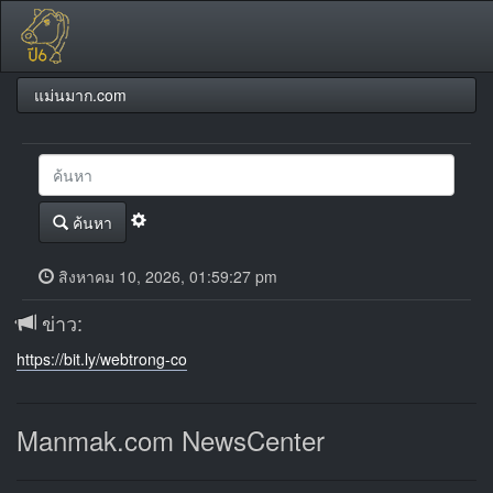
แม่นมาก.com
ค้นหา
สิงหาคม 10, 2026, 01:59:27 pm
ข่าว:
https://bit.ly/webtrong-co
Manmak.com NewsCenter