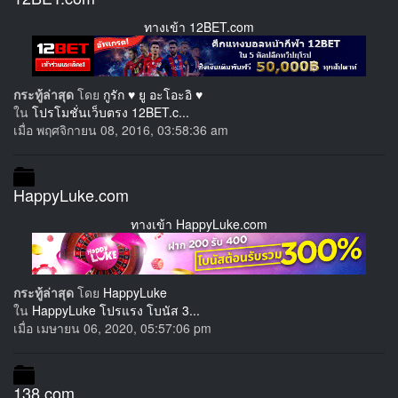
ทางเข้า 12BET.com
กระทู้ล่าสุด
โดย
กูรัก ♥ ยู อะโอะอิ ♥
ใน
โปรโมชั่นเว็บตรง 12BET.c...
เมื่อ พฤศจิกายน 08, 2016, 03:58:36 am
HappyLuke.com
ทางเข้า HappyLuke.com
กระทู้ล่าสุด
โดย
HappyLuke
ใน
HappyLuke โปรแรง โบนัส 3...
เมื่อ เมษายน 06, 2020, 05:57:06 pm
138.com