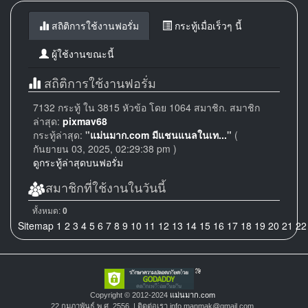
สถิติการใช้งานฟอรั่ม
กระทู้เมื่อเร็วๆ นี้
ผู้ใช้งานขณะนี้
สถิติการใช้งานฟอรั่ม
7132 กระทู้ ใน 3815 หัวข้อ โดย 1064 สมาชิก. สมาชิก
ล่าสุด:
pixmav68
กระทู้ล่าสุด:
"
แม่นมาก.com มีแชนแนลในเท...
"
(
กันยายน 03, 2025, 02:29:38 pm )
ดูกระทู้ล่าสุดบนฟอรั่ม
สมาชิกที่ใช้งานในวันนี้
ทั้งหมด:
0
Sitemap
1
2
3
4
5
6
7
8
9
10
11
12
13
14
15
16
17
18
19
20
21
22
Copyright © 2012-2024
แม่นมาก.com
22 กุมภาพันธ์ พ.ศ. 2556 | ติดต่อเรา info.manmak@gmail.com