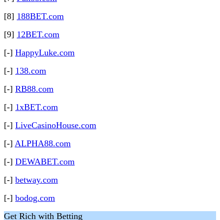
[8]
188BET.com
[9]
12BET.com
[-]
HappyLuke.com
[-]
138.com
[-]
RB88.com
[-]
1xBET.com
[-]
LiveCasinoHouse.com
[-]
ALPHA88.com
[-]
DEWABET.com
[-]
betway.com
[-]
bodog.com
Get Rich with Betting