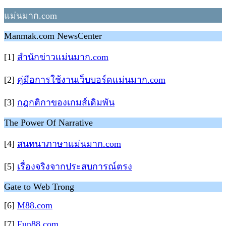
แม่นมาก.com
Manmak.com NewsCenter
[1]
สำนักข่าวแม่นมาก.com
[2]
คู่มือการใช้งานเว็บบอร์ดแม่นมาก.com
[3]
กฎกติกาของเกมส์เดิมพัน
The Power Of Narrative
[4]
สนทนาภาษาแม่นมาก.com
[5]
เรื่องจริงจากประสบการณ์ตรง
Gate to Web Trong
[6]
M88.com
[7]
Fun88.com