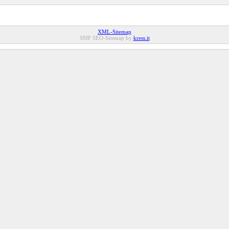
XML-Sitemap
SMF SEO-Sitemap by
kress.it