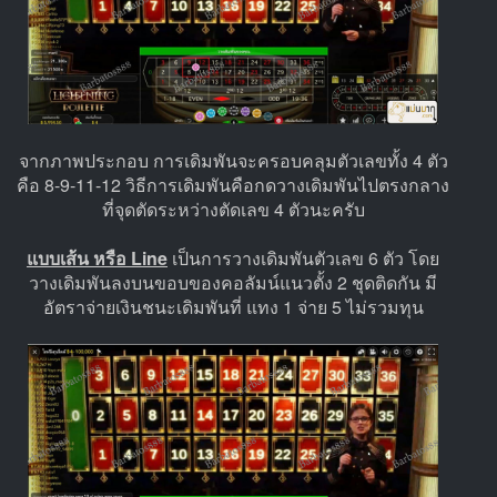
จากภาพประกอบ การเดิมพันจะครอบคลุมตัวเลขทั้ง 4 ตัว
คือ 8-9-11-12 วิธีการเดิมพันคือกดวางเดิมพันไปตรงกลาง
ที่จุดตัดระหว่างตัดเลข 4 ตัวนะครับ
แบบเส้น หรือ Line
เป็นการวางเดิมพันตัวเลข 6 ตัว โดย
วางเดิมพันลงบนขอบของคอลัมน์แนวตั้ง 2 ชุดติดกัน มี
อัตราจ่ายเงินชนะเดิมพันที่ แทง 1 จ่าย 5 ไม่รวมทุน