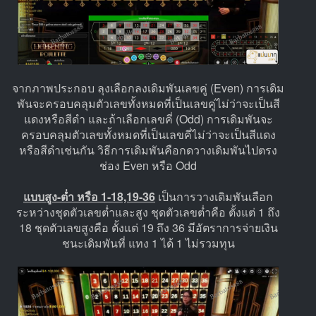
จากภาพประกอบ ลุงเลือกลงเดิมพันเลขคู่ (Even) การเดิม
พันจะครอบคลุมตัวเลขทั้งหมดที่เป็นเลขคู่ไม่ว่าจะเป็นสี
แดงหรือสีดำ และถ้าเลือกเลขคี่ (Odd) การเดิมพันจะ
ครอบคลุมตัวเลขทั้งหมดที่เป็นเลขคี่ไม่ว่าจะเป็นสีแดง
หรือสีดำเช่นกัน วิธีการเดิมพันคือกดวางเดิมพันไปตรง
ช่อง Even หรือ Odd
แบบสูง-ต่ำ หรือ 1-18,19-36
เป็นการวางเดิมพันเลือก
ระหว่างชุดตัวเลขต่ำและสูง ชุดตัวเลขต่ำคือ ตั้งแต่ 1 ถึง
18 ชุดตัวเลขสูงคือ ตั้งแต่ 19 ถึง 36 มีอัตราการจ่ายเงิน
ชนะเดิมพันที่ แทง 1 ได้ 1 ไม่รวมทุน