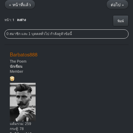
« หน้าที่แล้ว
ต่อไป »
หน้า:
1
ลงล่าง
พิมพ์
0 สมาชิก และ 1 บุคคลทั่วไป กำลังดูหัวข้อนี้
Barbatos888
The Poem
นักเขียน
Member
แต้มรวม: 259
กระทู้: 78