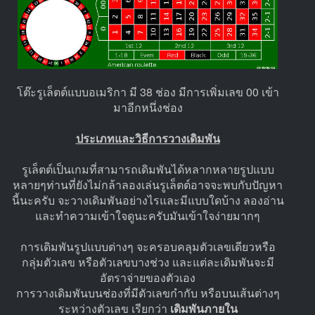
โต๊ะรูเล็ตต์แบบอเมริกา มี 38 ช่อง มีการเพิ่มเลข 00 เข้า
มาอีกหนึ่งช่อง
ประเภทและวิธีการวางเดิมพัน
รูเล็ตต์เป็นเกมที่สามารถเดิมพันได้หลากหลายรูปแบบ
หลายๆท่านที่ยังไม่กล้าลองเล่นรูเล็ตต์อาจจะพบกับปัญหา
นี้นะครับ จะวางเดิมพันอย่างไรและมีแบบใดบ้าง ลองอ่าน
และทำความเข้าใจดูนะครับมันเข้าใจง่ายมากๆ
การเดิมพันรูปแบบต่างๆ จะครอบคลุมตัวเลขเดียวหรือ
กลุ่มตัวเลข หรือตัวเลขบางช่วง และแต่ละเดิมพันจะมี
อัตราจ่ายของตัวเอง
การวางเดิมพันบนช่องที่มีตัวเลขกำกับ หรือบนเส้นต่างๆ
ระหว่างตัวเลข เรียกว่า
เดิมพันภายใน