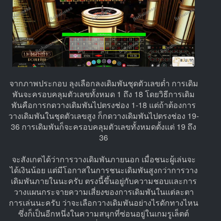
จากภาพประกอบ ลุงเลือกลงเดิมพันชุดตัวเลขต่ำ การเดิม
พันจะครอบคลุมตัวเลขทั้งหมด 1 ถึง 18 โดยวิธีการเดิม
พันคือการกดวางเดิมพันไปตรงช่อง 1-18 แต่ถ้าต้องการ
วางเดิมพันในชุดตัวเลขสูง ก็กดวางเดิมพันไปตรงช่อง 19-
36 การเดิมพันก็จะครอบคลุมตัวเลขทั้งหมดตั้งแต่ 19 ถึง
36
จะสังเกตได้ว่าการวางเดิมพันภายนอก เมื่อชนะผู้เล่นจะ
ได้เงินน้อย แต่มีโอกาสในการชนะเดิมพันสูงกว่าการวาง
เดิมพันภายในนะครับ ตรงนี้ขึ้นอยู่กับความชอบและการ
วางแผนกระจายความเสี่ยงของการเดิมพันในแต่ละตา
การเล่นนะครับ ว่าจะเลือกวางเดิมพันอย่างไรดักทางไหน
ซึ่งก็เป็นอีกหนึ่งในความสนุกที่ซ่อนอยู่ในเกมรูเล็ตต์