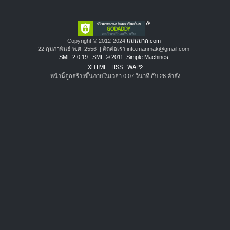
Copyright © 2012-2024
แม่นมาก.com
22 กุมภาพันธ์ พ.ศ. 2556 | ติดต่อเรา info.manmak@gmail.com
SMF 2.0.19
|
SMF © 2011
,
Simple Machines
XHTML
RSS
WAP2
หน้านี้ถูกสร้างขึ้นภายในเวลา 0.07 วินาที กับ 26 คำสั่ง