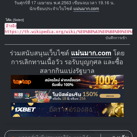
วันศุกร์ที่ 17 เมษายน พ.ศ.2563 เขียนจบเวลา 19.16 น.
นักเขียนประจำเว็บไซต์
แม่นมาก.com
โค๊ด:
[Select]
อ้างอิง
https://th.wikipedia.org/wiki/%E0%B8%A3%E0%B8%B9%E0%B9
บันทึกการเข้า
ร่วมสนับสนุนเว็บไซต์
แม่นมาก.com
โดย
การเลิกทานเนื้อวัว รอรับบุญกุศล และซื้อ
สลากกินแบ่งรัฐบาล