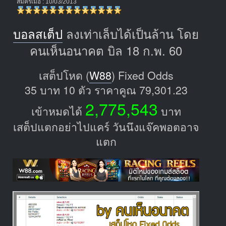
สมัครเมื่อ : 10/03/2013
บอลสเต็ป
ลงเท่าเล็บได้เป็นล้าน โดย
คนเห็นอนาคต บิล 18 ก.พ. 60
เสต็ปโหด (
W88
) Fixed Odds
35 บาท 10 ตัว ราคาคูณ 79,301.23
2,775,543
เข้าหมดได้
บาท
เสต็ปแตกอย่าไปแคร์ วันนึงแจ๊คพอตอาจ
แตก