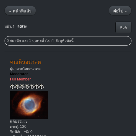
« หน้าที่แล้ว
ต่อไป »
หน้า:
1
ลงล่าง
พิมพ์
0 สมาชิก และ 1 บุคคลทั่วไป กำลังดูหัวข้อนี้
คนเห็นอนาคต
ผู้มาจากโลกอนาคต
Moderator
Full Member
แต้มรวม: 3
กระทู้: 120
จิตพิสัย : +0/-0