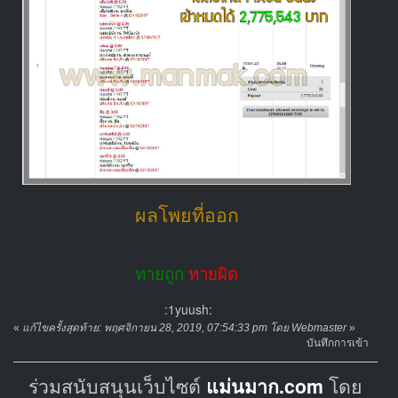
ผลโพยที่ออก
ทายถูก
ทายผิด
:1yuush:
«
แก้ไขครั้งสุดท้าย: พฤศจิกายน 28, 2019, 07:54:33 pm โดย Webmaster
»
บันทึกการเข้า
ร่วมสนับสนุนเว็บไซต์
แม่นมาก.com
โดย