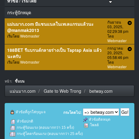
หัวข้อ
/
เริ่มโดย
กระทู้ปักหมุด
กันยายน
แม่นมาก.com มีแชนแนลในเทเลแกรมแล้วนะ
03, 2025,
@manmak2013
02:29:38 pm
เริ่มโดย
Webmaster
โดย
Webmaster
กรกฎาคม
188BET รีแบรนด์กลายร่างเป็น Taptap Asia แล้ว
20, 2025,
นะครับ
05:58:46 pm
เริ่มโดย
Webmaster
โดย
Webmaster
หน้า:
ขึ้นบน
แม่นมาก.com
Gate to Web Trong
betway.com
หัวข้อที่ถูกใส่กุญแจ
กระโดดไป:
หัวข้อติดหมุด
หัวข้อปกติ
โพลล์
กระทู้ร้อนแรง (ตอบมากกว่า 15 ครั้ง)
กระทู้โคตรร้อนแรง (ตอบมากกว่า 25 ครั้ง)