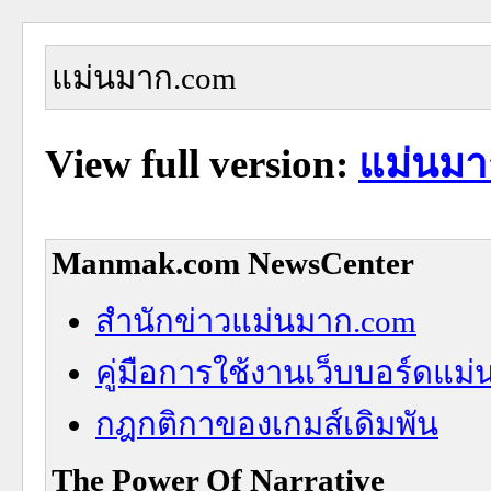
แม่นมาก.com
View full version:
แม่นมา
Manmak.com NewsCenter
สำนักข่าวแม่นมาก.com
คู่มือการใช้งานเว็บบอร์ดแม
กฎกติกาของเกมส์เดิมพัน
The Power Of Narrative