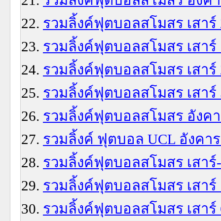
รวมลิ้งค์ฟุตบอลสโมสร อังคาร 
รวมลิ้งค์ฟุตบอลสโมสร เสาร์ 2
รวมลิ้งค์ฟุตบอลสโมสร เสาร์ 12
รวมลิ้งค์ฟุตบอลสโมสร เสาร์ 2
รวมลิ้งค์ฟุตบอลสโมสร เสาร์ 5 
รวมลิ้งค์ฟุตบอลสโมสร อังคาร 
รวมลิ้งค์ ฟุตบอล UCL อังคาร
รวมลิ้งค์ฟุตบอลสโมสร เสาร์-
รวมลิ้งค์ฟุตบอลสโมสร เสาร์ 1
รวมลิ้งค์ฟุตบอลสโมสร เสาร์ 6