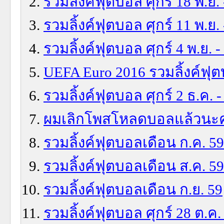
รวมลิ้งค์ฟุตบอล ศุกร์ 18 พ.ย.
รวมลิ้งค์ฟุตบอล ศุกร์ 11 พ.ย.
รวมลิ้งค์ฟุตบอล ศุกร์ 4 พ.ย. 
UEFA Euro 2016 รวมลิ้งค์ฟุ
รวมลิ้งค์ฟุตบอล ศุกร์ 2 ธ.ค. 
ผมเลิกโพสโหลดบอลแล้วนะค
รวมลิ้งค์ฟุตบอลเดือน ก.ค. 59
รวมลิ้งค์ฟุตบอลเดือน ส.ค. 59
รวมลิ้งค์ฟุตบอลเดือน ก.ย. 59
รวมลิ้งค์ฟุตบอล ศุกร์ 28 ต.ค.