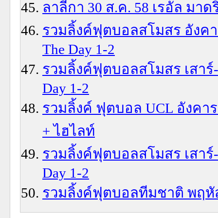
ลาลีกา 30 ส.ค. 58 เรอัล มาดร
รวมลิ้งค์ฟุตบอลสโมสร อังคาร-
The Day 1-2
รวมลิ้งค์ฟุตบอลสโมสร เสาร์-
Day 1-2
รวมลิ้งค์ ฟุตบอล UCL อังคาร
+ ไฮไลท์
รวมลิ้งค์ฟุตบอลสโมสร เสาร์-
Day 1-2
รวมลิ้งค์ฟุตบอลทีมชาติ พฤหัส