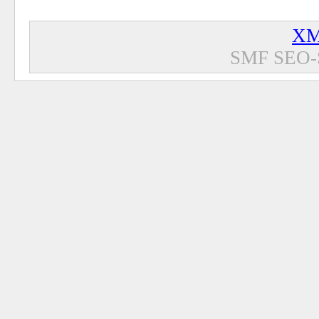
XM
SMF SEO-