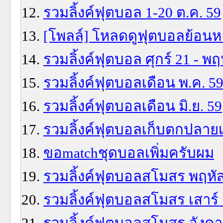
รวมลิ้งค์ฟุตบอล 1-20 ต.ค. 59
[โพลล์] โหลดดูฟุตบอลย้อนหล
รวมลิ้งค์ฟุตบอล ศุกร์ 21 - พฤ
รวมลิ้งค์ฟุตบอลเดือน พ.ค. 5
รวมลิ้งค์ฟุตบอลเดือน มิ.ย. 59
รวมลิ้งค์ฟุตบอลเก็บตกปลายเ
ขอmatchชุดบอลเพิ่มครับผม
รวมลิ้งค์ฟุตบอลสโมสร พฤหัสบด
รวมลิ้งค์ฟุตบอลสโมสร เสาร์ 19