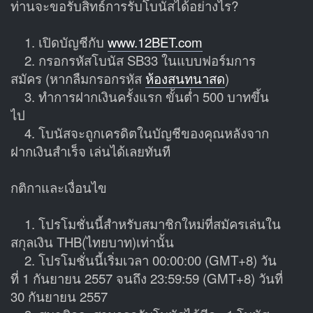
ท่านจะขอรับสิทธ์การรับโบนัสได้อย่างไร?
1. เปิดบัญชีกับ
www.12BET.com
2. กรอกรหัสโบนัส SB33 ในแบบฟอร์มการ
สมัคร (หากลืมกรอกรหัส
ห้องสนทนาสด
)
3. ทำการฝากเงินครั้งแรก ขั้นต่ำ 500 บาทขึ้น
ไป
4. โบนัสจะถูกเครดิตในบัญชีของคุณหลังจาก
ฝากเงินสำเร็จ เล่นได้เลยทันที
กติกาและเงื่อนไข
1. โปรโมชั่นนี้สำหรับสมาชิกใหม่ที่สมัครเล่นใน
สกุลเงิน THB(ไทยบาท)เท่านั้น
2. โปรโมชั่นนี้เริ่มเวลา 00:00:00 (GMT+8) วัน
ที่ 1 กันยายน 2557 จนถึง 23:59:59 (GMT+8) วันที่
30 กันยายน 2557