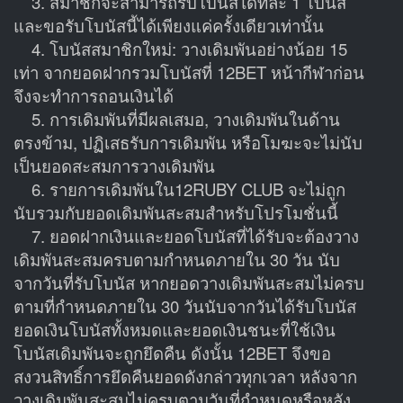
3. สมาชิกจะสามารถรับโบนัสได้ทีละ 1 โบนัส
และขอรับโบนัสนี้ได้เพียงแค่ครั้งเดียวเท่านั้น
4. โบนัสสมาชิกใหม่: วางเดิมพันอย่างน้อย 15
เท่า จากยอดฝากรวมโบนัสที่ 12BET หน้ากีฬาก่อน
จึงจะทำการถอนเงินได้
5. การเดิมพันที่มีผลเสมอ, วางเดิมพันในด้าน
ตรงข้าม, ปฏิเสธรับการเดิมพัน หรือโมฆะจะไม่นับ
เป็นยอดสะสมการวางเดิมพัน
6. รายการเดิมพันใน12RUBY CLUB จะไม่ถูก
นับรวมกับยอดเดิมพันสะสมสำหรับโปรโมชั่นนี้
7. ยอดฝากเงินและยอดโบนัสที่ได้รับจะต้องวาง
เดิมพันสะสมครบตามกำหนดภายใน 30 วัน นับ
จากวันที่รับโบนัส หากยอดวางเดิมพันสะสมไม่ครบ
ตามที่กำหนดภายใน 30 วันนับจากวันได้รับโบนัส
ยอดเงินโบนัสทั้งหมดและยอดเงินชนะที่ใช้เงิน
โบนัสเดิมพันจะถูกยึดคืน ดังนั้น 12BET จึงขอ
สงวนสิทธิ์การยึดคืนยอดดังกล่าวทุกเวลา หลังจาก
วางเดิมพันสะสมไม่ครบตามวันที่กำหนดหรือหลัง