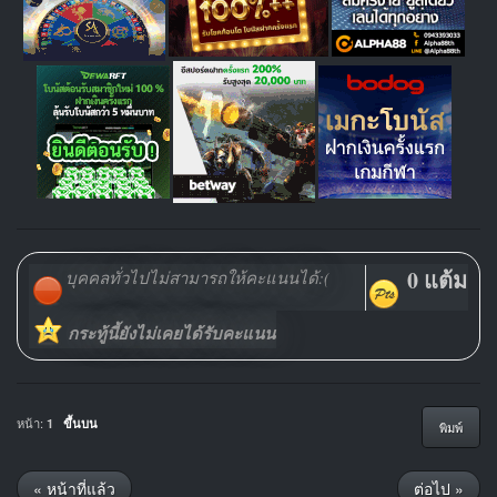
0 แต้ม
บุคคลทั่วไปไม่สามารถให้คะแนนได้:(
กระทู้นี้ยังไม่เคยได้รับคะแนน
หน้า:
1
ขึ้นบน
พิมพ์
« หน้าที่แล้ว
ต่อไป »