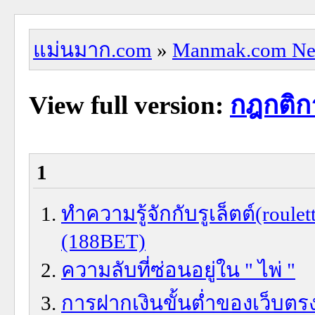
แม่นมาก.com
»
Manmak.com Ne
View full version:
กฎกติก
1
ทำความรู้จักกับรูเล็ตต์(roule
(188BET)
ความลับที่ซ่อนอยู่ใน " ไพ่ "
การฝากเงินขั้นต่ำของเว็บตร