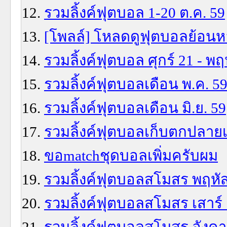
รวมลิ้งค์ฟุตบอล 1-20 ต.ค. 59
[โพลล์] โหลดดูฟุตบอลย้อนหล
รวมลิ้งค์ฟุตบอล ศุกร์ 21 - พฤ
รวมลิ้งค์ฟุตบอลเดือน พ.ค. 5
รวมลิ้งค์ฟุตบอลเดือน มิ.ย. 59
รวมลิ้งค์ฟุตบอลเก็บตกปลายเ
ขอmatchชุดบอลเพิ่มครับผม
รวมลิ้งค์ฟุตบอลสโมสร พฤหัสบด
รวมลิ้งค์ฟุตบอลสโมสร เสาร์ 19