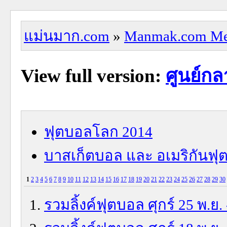
แม่นมาก.com
»
Manmak.com Med
View full version:
ศูนย์ก
ฟุตบอลโลก 2014
บาสเก็ตบอล และ อเมริกันฟุ
1
2
3
4
5
6
7
8
9
10
11
12
13
14
15
16
17
18
19
20
21
22
23
24
25
26
27
28
29
30
รวมลิ้งค์ฟุตบอล ศุกร์ 25 พ.ย.