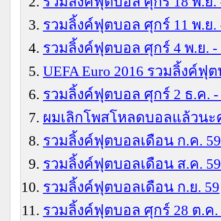
รวมลิ้งค์ฟุตบอล ศุกร์ 18 พ.ย.
รวมลิ้งค์ฟุตบอล ศุกร์ 11 พ.ย.
รวมลิ้งค์ฟุตบอล ศุกร์ 4 พ.ย. 
UEFA Euro 2016 รวมลิ้งค์ฟุ
รวมลิ้งค์ฟุตบอล ศุกร์ 2 ธ.ค. 
ผมเลิกโพสโหลดบอลแล้วนะค
รวมลิ้งค์ฟุตบอลเดือน ก.ค. 59
รวมลิ้งค์ฟุตบอลเดือน ส.ค. 59
รวมลิ้งค์ฟุตบอลเดือน ก.ย. 59
รวมลิ้งค์ฟุตบอล ศุกร์ 28 ต.ค.