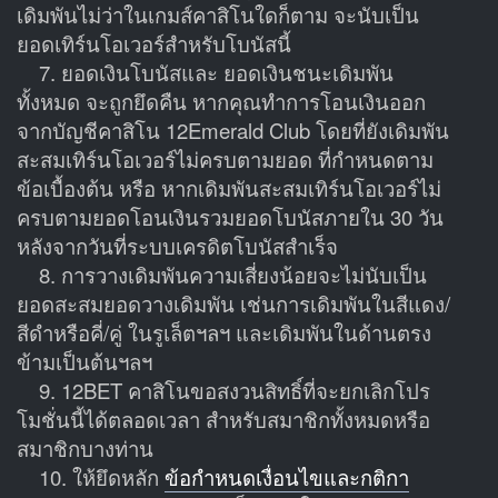
เดิมพันไม่ว่าในเกมส์คาสิโนใดก็ตาม จะนับเป็น
ยอดเทิร์นโอเวอร์สำหรับโบนัสนี้
7. ยอดเงินโบนัสและ ยอดเงินชนะเดิมพัน
ทั้งหมด จะถูกยึดคืน หากคุณทำการโอนเงินออก
จากบัญชีคาสิโน 12Emerald Club โดยที่ยังเดิมพัน
สะสมเทิร์นโอเวอร์ไม่ครบตามยอด ที่กำหนดตาม
ข้อเบื้องต้น หรือ หากเดิมพันสะสมเทิร์นโอเวอร์ไม่
ครบตามยอดโอนเงินรวมยอดโบนัสภายใน 30 วัน
หลังจากวันที่ระบบเครดิตโบนัสสำเร็จ
8. การวางเดิมพันความเสี่ยงน้อยจะไม่นับเป็น
ยอดสะสมยอดวางเดิมพัน เช่นการเดิมพันในสีแดง/
สีดำหรือคี่/คู่ ในรูเล็ตฯลฯ และเดิมพันในด้านตรง
ข้ามเป็นต้นฯลฯ
9. 12BET คาสิโนขอสงวนสิทธิ์ที่จะยกเลิกโปร
โมชั่นนี้ได้ตลอดเวลา สำหรับสมาชิกทั้งหมดหรือ
สมาชิกบางท่าน
10. ให้ยึดหลัก
ข้อกำหนดเงื่อนไขและกติกา