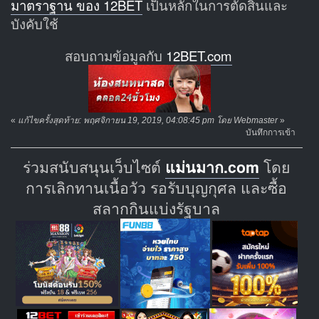
มาตราฐาน ของ 12BET
เป็นหลักในการตัดสินและ
บังคับใช้
สอบถามข้อมูลกับ
12BET.com
«
แก้ไขครั้งสุดท้าย: พฤศจิกายน 19, 2019, 04:08:45 pm โดย Webmaster
»
บันทึกการเข้า
ร่วมสนับสนุนเว็บไซต์
แม่นมาก.com
โดย
การเลิกทานเนื้อวัว รอรับบุญกุศล และซื้อ
สลากกินแบ่งรัฐบาล