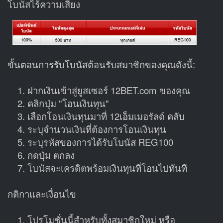
โบนัสไร้ความเสี่ยง
ขั้นตอนการรับโบนัสต้อนรับสมาชิกของคุณดังนี้:
1. ฝากเงินเข้าสู่ยูสเซอร์ 12BET.com ของคุณ
2. คลิกปุ่ม "โอนเงินทุน"
3. เลือกโอนเงินทุนมาที่ 12เอ็มเมอรัลด์ คลับ
4. ระบุจำนวนเงินที่ต้องการโอนเงินทุน
5. ระบุรหัสของการได้รับโบนัส REG100
6. กดปุ่ม ตกลง
7. โบนัสจะเครดิตพร้อมเงินทุนที่โอนไปทันที
กติกาและเงื่อนไข
1. โปรโมชั่นนี้สำหรับทั้งสมาชิกใหม่ หรือ