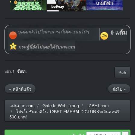
0 แต้ม
บุคคลทั่วไปไม่สามารถให้คะแนนได้:(
กระทู้นี้ยังไม่เคยได้รับคะแนน
หน้า:
1
ขึ้นบน
พิมพ์
« หน้าที่แล้ว
ต่อไป »
แม่นมาก.com
Gate to Web Trong
12BET.com
โปรโมชั่นคาสิโน 12BET EMERALD CLUB รับเงินสดฟรี
500 บาท!