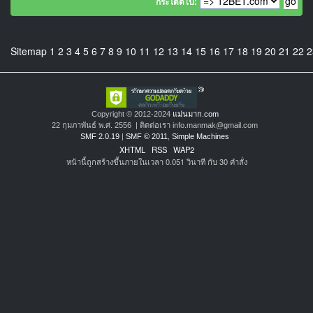
กระโดดไป:
Sitemap
1
2
3
4
5
6
7
8
9
10
11
12
13
14
15
16
17
18
19
20
21
22
2
Copyright © 2012-2024
แม่นมาก.com
22 กุมภาพันธ์ พ.ศ. 2556 | ติดต่อเรา info.manmak@gmail.com
SMF 2.0.19
|
SMF © 2011
,
Simple Machines
XHTML
RSS
WAP2
หน้านี้ถูกสร้างขึ้นภายในเวลา 0.051 วินาที กับ 30 คำสั่ง