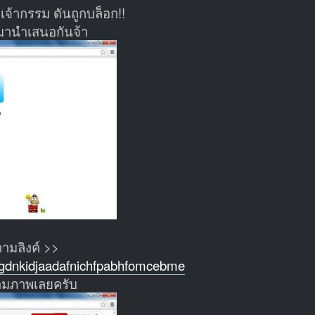
บเจ้ากรรม ดันถูกบล็อก!!
ๆ มานำเสนอกันจ้า
ามลิงค์ >>
dcgdnkidjaadafnichfpabhfomcebme
ตามภาพเลยครับ