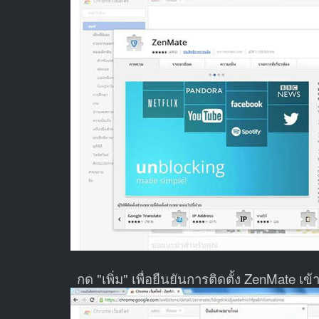
กด "เพิ่ม" เพื่อยืนยันการติดตั้ง ZenMate เข้