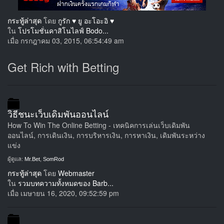
กระทู้ล่าสุด
โดย
กูรัก ♥ ยู อะโอะอิ ♥
ใน
โปรโมชั่นคาสิโนไลฟ์ Bodo...
เมื่อ กรกฎาคม 03, 2015, 06:54:49 am
Get Rich with Betting
วิธีชนะเว็บเดิมพันออนไลน์
How To Win The Online Betting - เทคนิคการเล่นเว็บเดิมพัน
ออนไลน์, การเดินเงิน, การบริหารเงิน, การหาเงิน, เดิมพันระหว่าง
แข่ง
ผู้ดูแล:
Mr.Bet
,
SomRod
กระทู้ล่าสุด
โดย
Webmaster
ใน
รวมบทความทั้งหมดของ Barb...
เมื่อ เมษายน 16, 2020, 09:52:59 pm