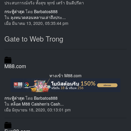
ประสบการณ์จริง ทั้งสุข ทุกข์ เศร้า ยินดีปรีดา
กระทู้ล่าสุด
โดย
Barbatos888
ใน
ลุงหนวดสอนหลานเล่าถึงประ...
เมื่อ มีนาคม 13, 2020, 05:35:44 pm
Gate to Web Trong
M88.com
ทางเข้า M88.com
กระทู้ล่าสุด
โดย
Barbatos888
ใน
สล็อต M88 Caishen's Cash...
เมื่อ มิถุนายน 18, 2020, 03:13:01 pm
Fun88.com