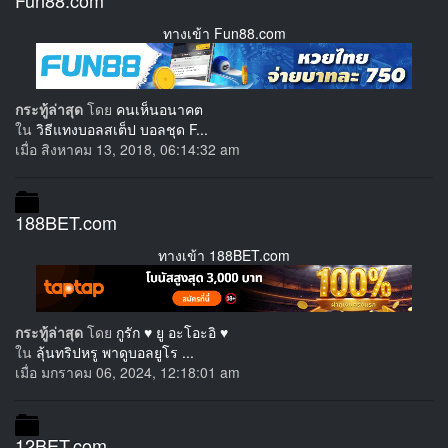
ทางเข้า Fun88.com
กระทู้ล่าสุด
โดย
คนเห็นอนาคต
ใน
วิธีแทงบอลสเต็ป บอลชุด F...
เมื่อ สิงหาคม 13, 2018, 06:14:32 am
188BET.com
ทางเข้า 188BET.com
กระทู้ล่าสุด
โดย
กูรัก ♥ ยู อะโอะอิ ♥
ใน
ลุ้นทริปหรู พาดูบอลยูโร ...
เมื่อ มกราคม 06, 2024, 12:18:01 am
12BET.com