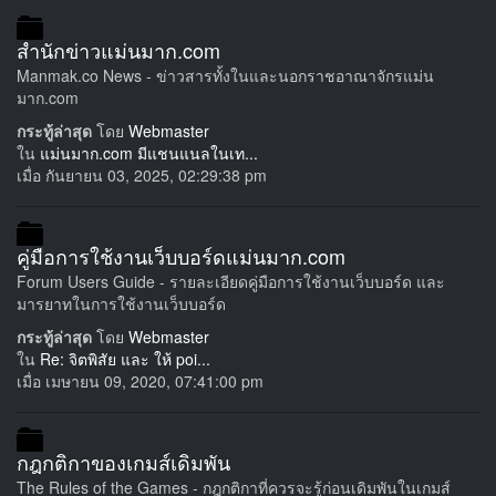
สำนักข่าวแม่นมาก.com
Manmak.co News - ข่าวสารทั้งในและนอกราชอาณาจักรแม่น
มาก.com
กระทู้ล่าสุด
โดย
Webmaster
ใน
แม่นมาก.com มีแชนแนลในเท...
เมื่อ กันยายน 03, 2025, 02:29:38 pm
คู่มือการใช้งานเว็บบอร์ดแม่นมาก.com
Forum Users Guide - รายละเอียดคู่มือการใช้งานเว็บบอร์ด และ
มารยาทในการใช้งานเว็บบอร์ด
กระทู้ล่าสุด
โดย
Webmaster
ใน
Re: จิตพิสัย และ ให้ poi...
เมื่อ เมษายน 09, 2020, 07:41:00 pm
กฎกติกาของเกมส์เดิมพัน
The Rules of the Games - กฎกติกาที่ควรจะรู้ก่อนเดิมพันในเกมส์