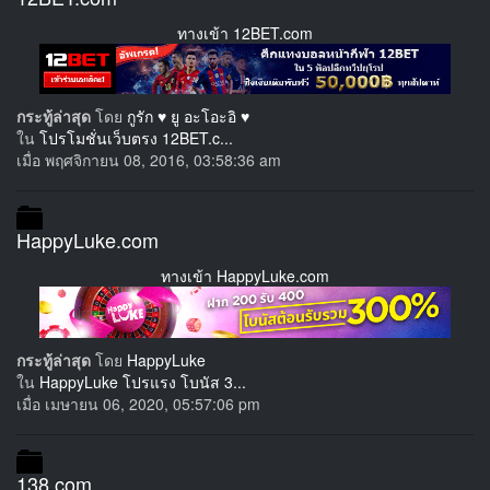
ทางเข้า 12BET.com
กระทู้ล่าสุด
โดย
กูรัก ♥ ยู อะโอะอิ ♥
ใน
โปรโมชั่นเว็บตรง 12BET.c...
เมื่อ พฤศจิกายน 08, 2016, 03:58:36 am
HappyLuke.com
ทางเข้า HappyLuke.com
กระทู้ล่าสุด
โดย
HappyLuke
ใน
HappyLuke โปรแรง โบนัส 3...
เมื่อ เมษายน 06, 2020, 05:57:06 pm
138.com