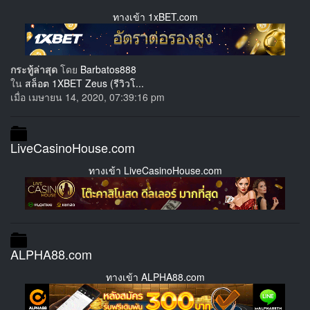
ทางเข้า 1xBET.com
กระทู้ล่าสุด
โดย
Barbatos888
ใน
สล็อต 1XBET Zeus (รีวิวโ...
เมื่อ เมษายน 14, 2020, 07:39:16 pm
LiveCasinoHouse.com
ทางเข้า LiveCasinoHouse.com
ALPHA88.com
ทางเข้า ALPHA88.com