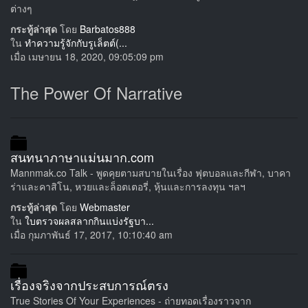
ต่างๆ
กระทู้ล่าสุด
โดย
Barbatos888
ใน
ทำความรู้จักกับรูเล็ตต์(...
เมื่อ เมษายน 18, 2020, 09:05:09 pm
The Power Of Narrative
สนทนาภาษาแม่นมาก.com
Mannmak.co Talk - พูดคุยตามสบายในเรื่อง ฟุตบอลและกีฬา, บาคา
ร่าและคาสิโน, หวยและล็อตเตอรี่, หุ้นและการลงทุน ฯลฯ
กระทู้ล่าสุด
โดย
Webmaster
ใน
ใบตรวจผลสลากกินแบ่งรัฐบา...
เมื่อ กุมภาพันธ์ 17, 2017, 10:10:40 am
เรื่องจริงจากประสบการณ์ตรง
True Stories Of Your Experiences - ถ่ายทอดเรื่องราวจาก