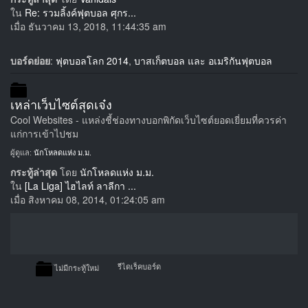
ใน
Re: รวมลิ้งค์ฟุตบอล ศุกร...
เมื่อ ธันวาคม 13, 2018, 11:44:35 am
บอร์ดย่อย
:
ฟุตบอลโลก 2014
,
บาสเก็ตบอล และ อเมริกันฟุตบอล
เหล่าเว็บไซต์สุดเจ๋ง
Cool Websites - แหล่งชี้ช่องทางบอกพิกัดเว็บไซต์ยอดเยี่ยมที่ควรค่า
แก่การเข้าไปชม
ผู้ดูแล:
นักโหลดแห่ง ม.ม.
กระทู้ล่าสุด
โดย
นักโหลดแห่ง ม.ม.
ใน
[La Liga] ไฮไลท์ ลาลีกา ...
เมื่อ สิงหาคม 08, 2014, 01:24:05 am
รีไดเร็คบอร์ด
ไม่มีกระทู้ใหม่