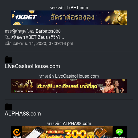
ทางเข้า 1xBET.com
กระทู้ล่าสุด
โดย
Barbatos888
ใน
สล็อต 1XBET Zeus (รีวิวโ...
เมื่อ เมษายน 14, 2020, 07:39:16 pm
LiveCasinoHouse.com
ทางเข้า LiveCasinoHouse.com
ALPHA88.com
ทางเข้า ALPHA88.com