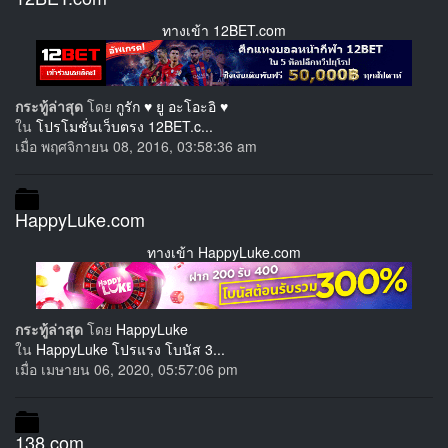
ทางเข้า 12BET.com
กระทู้ล่าสุด
โดย
กูรัก ♥ ยู อะโอะอิ ♥
ใน
โปรโมชั่นเว็บตรง 12BET.c...
เมื่อ พฤศจิกายน 08, 2016, 03:58:36 am
HappyLuke.com
ทางเข้า HappyLuke.com
กระทู้ล่าสุด
โดย
HappyLuke
ใน
HappyLuke โปรแรง โบนัส 3...
เมื่อ เมษายน 06, 2020, 05:57:06 pm
138.com