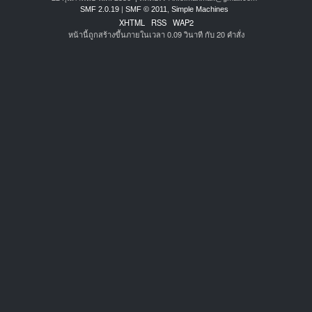
SMF 2.0.19
|
SMF © 2011
,
Simple Machines
XHTML
RSS
WAP2
หน้านี้ถูกสร้างขึ้นภายในเวลา 0.09 วินาที กับ 20 คำสั่ง