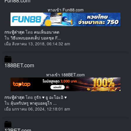
ทางเข้า Fun88.com
กระทู้ล่าสุด
โดย
คนเห็นอนาคต
ใน
วิธีแทงบอลสเต็ป บอลชุด F...
เมื่อ สิงหาคม 13, 2018, 06:14:32 am
188BET.com
ทางเข้า 188BET.com
กระทู้ล่าสุด
โดย
กูรัก ♥ ยู อะโอะอิ ♥
ใน
ลุ้นทริปหรู พาดูบอลยูโร ...
เมื่อ มกราคม 06, 2024, 12:18:01 am
12BET.com