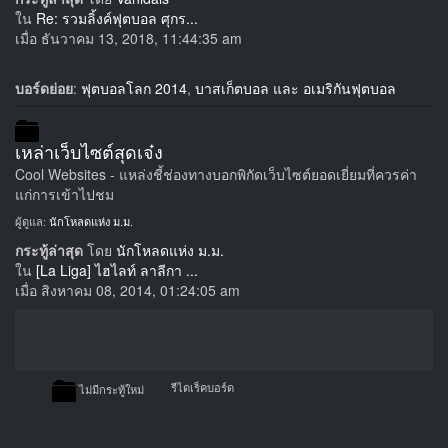
ใน
Re: รวมลิ้งค์ฟุตบอล ศุกร...
เมื่อ ธันวาคม 13, 2018, 11:44:35 am
บอร์ดย่อย
:
ฟุตบอลโลก 2014
,
บาสเก็ตบอล และ อเมริกันฟุตบอล
เหล่าเว็บไซต์สุดเจ๋ง
Cool Websites - แหล่งชี้ช่องทางบอกพิกัดเว็บไซต์ยอดเยี่ยมที่ควรค่า
แก่การเข้าไปชม
ผู้ดูแล:
นักโหลดแห่ง ม.ม.
กระทู้ล่าสุด
โดย
นักโหลดแห่ง ม.ม.
ใน
[La Liga] ไฮไลท์ ลาลีกา ...
เมื่อ สิงหาคม 08, 2014, 01:24:05 am
รีไดเร็คบอร์ด
ไม่มีกระทู้ใหม่