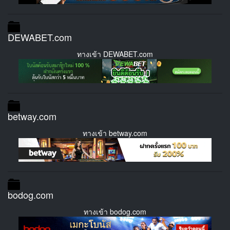
DEWABET.com
ทางเข้า DEWABET.com
betway.com
ทางเข้า betway.com
bodog.com
ทางเข้า bodog.com