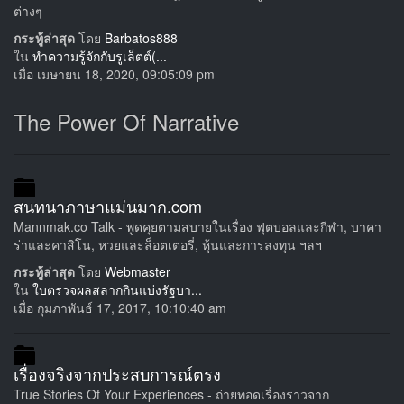
ต่างๆ
กระทู้ล่าสุด
โดย
Barbatos888
ใน
ทำความรู้จักกับรูเล็ตต์(...
เมื่อ เมษายน 18, 2020, 09:05:09 pm
The Power Of Narrative
สนทนาภาษาแม่นมาก.com
Mannmak.co Talk - พูดคุยตามสบายในเรื่อง ฟุตบอลและกีฬา, บาคา
ร่าและคาสิโน, หวยและล็อตเตอรี่, หุ้นและการลงทุน ฯลฯ
กระทู้ล่าสุด
โดย
Webmaster
ใน
ใบตรวจผลสลากกินแบ่งรัฐบา...
เมื่อ กุมภาพันธ์ 17, 2017, 10:10:40 am
เรื่องจริงจากประสบการณ์ตรง
True Stories Of Your Experiences - ถ่ายทอดเรื่องราวจาก