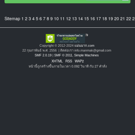
Sitemap
1
2
3
4
5
6
7
8
9
10
11
12
13
14
15
16
17
18
19
20
21
22
2
Copyright © 2012-2024
แม่นมาก.com
22 กุมภาพันธ์ พ.ศ. 2556 | ติดต่อเรา info.manmak@gmail.com
SMF 2.0.19
|
SMF © 2011
,
Simple Machines
XHTML
RSS
WAP2
หน้านี้ถูกสร้างขึ้นภายในเวลา 0.092 วินาที กับ 27 คำสั่ง