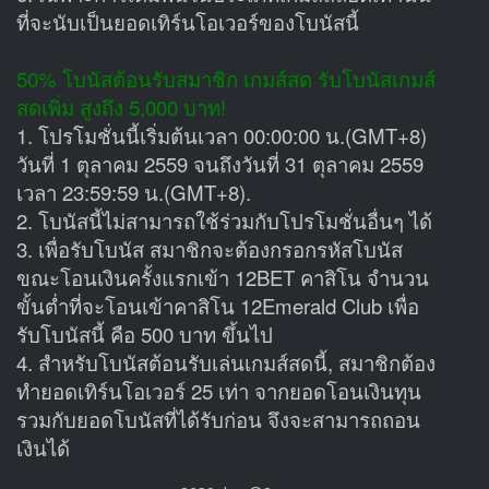
ที่จะนับเป็นยอดเทิร์นโอเวอร์ของโบนัสนี้
50% โบนัสต้อนรับสมาชิก เกมส์สด รับโบนัสเกมส์
สดเพิ่ม สูงถึง 5,000 บาท!
1. โปรโมชั่นนี้เริ่มต้นเวลา 00:00:00 น.(GMT+8)
วันที่ 1 ตุลาคม 2559 จนถึงวันที่ 31 ตุลาคม 2559
เวลา 23:59:59 น.(GMT+8).
2. โบนัสนี้ไม่สามารถใช้ร่วมกับโปรโมชั่นอื่นๆ ได้
3. เพื่อรับโบนัส สมาชิกจะต้องกรอกรหัสโบนัส
ขณะโอนเงินครั้งแรกเข้า 12BET คาสิโน จำนวน
ขั้นต่ำที่จะโอนเข้าคาสิโน 12Emerald Club เพื่อ
รับโบนัสนี้ คือ 500 บาท ขึ้นไป
4. สำหรับโบนัสต้อนรับเล่นเกมส์สดนี้, สมาชิกต้อง
ทำยอดเทิร์นโอเวอร์ 25 เท่า จากยอดโอนเงินทุน
รวมกับยอดโบนัสที่ได้รับก่อน จึงจะสามารถถอน
เงินได้