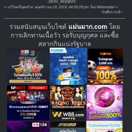
:2630_key@2x:
«
แก้ไขครั้งสุดท้าย: พฤศจิกายน 19, 2019, 04:09:28 pm โดย Webmaster
»
บันทึกการเข้า
ร่วมสนับสนุนเว็บไซต์
แม่นมาก.com
โดย
การเลิกทานเนื้อวัว รอรับบุญกุศล และซื้อ
สลากกินแบ่งรัฐบาล