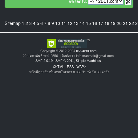
กระโดดไป:
Sitemap
1
2
3
4
5
6
7
8
9
10
11
12
13
14
15
16
17
18
19
20
21
22
2
Copyright © 2012-2024
แม่นมาก.com
22 กุมภาพันธ์ พ.ศ. 2556 | ติดต่อเรา info.manmak@gmail.com
SMF 2.0.19
|
SMF © 2011
,
Simple Machines
XHTML
RSS
WAP2
หน้านี้ถูกสร้างขึ้นภายในเวลา 0.066 วินาที กับ 30 คำสั่ง