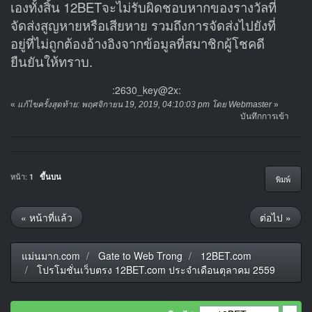
เองทั้งสิ้น 12BETจะไม่รับผิดชอบหากของรางวัลที่
จัดส่งสูญหายหรือเสียหาย รวมถึงการจัดส่งไปยังที่
อยู่ที่ไม่ถูกต้องอ้างอิงจากข้อมูลที่สมาชิกผู้โชคดี
ยืนยันให้ทราบ.
:2630_key@2x:
«
แก้ไขครั้งสุดท้าย: พฤศจิกายน 19, 2019, 04:10:03 pm โดย Webmaster
»
บันทึกการเข้า
หน้า:
1
ขึ้นบน
พิมพ์
« หน้าที่แล้ว
ต่อไป »
แม่นมาก.com
Gate to Web Trong
12BET.com
โปรโมชั่นเว็บตรง 12BET.com ประจำเดือนตุลาคม 2559