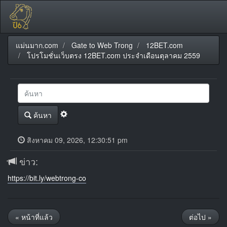
แม่นมาก.com
Gate to Web Trong
12BET.com
โปรโมชั่นเว็บตรง 12BET.com ประจำเดือนตุลาคม 2559
ค้นหา
สิงหาคม 09, 2026, 12:30:51 pm
ข่าว:
https://bit.ly/webtrong-co
« หน้าที่แล้ว
ต่อไป »