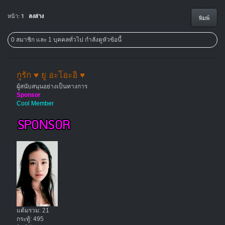
หน้า:
1
ลงล่าง
พิมพ์
0 สมาชิก และ 1 บุคคลทั่วไป กำลังดูหัวข้อนี้
กูรัก ♥ ยู อะโอะอิ ♥
ผู้สนับสนุนอย่างเป็นทางการ
Sponsor
Cool Member
แต้มรวม: 21
กระทู้: 495