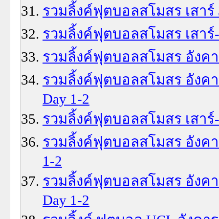
รวมลิ้งค์ฟุตบอลสโมสร เสาร์ 3
รวมลิ้งค์ฟุตบอลสโมสร เสาร์-
รวมลิ้งค์ฟุตบอลสโมสร อังคา
รวมลิ้งค์ฟุตบอลสโมสร อังคาร
Day 1-2
รวมลิ้งค์ฟุตบอลสโมสร เสาร์-
รวมลิ้งค์ฟุตบอลสโมสร อังคาร
1-2
รวมลิ้งค์ฟุตบอลสโมสร อังคาร
Day 1-2