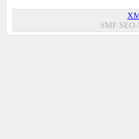
XM
SMF SEO-