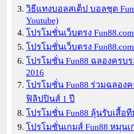
วิธีแทงบอลสเต็ป บอลชุด Fun8
Youtube)
โปรโมชั่นเว็บตรง Fun88.co
โปรโมชั่นเว็บตรง Fun88.co
โปรโมชั่น Fun88 ฉลองครบรอบ
2016
โปรโมชั่น Fun88 ร่วมฉลองคร
ฟิลิปปินส์ 1 ปี
โปรโมชั่น Fun88 ลุ้นรับเสื้อ
โปรโมชั่นเกมส์ Fun88 หมุนเก