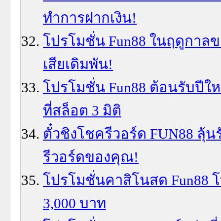
ทำการฝากเงิน!
โปรโมชั่น Fun88 ในฤดูกาลขอ
เสียเดิมพัน!
โปรโมชั่น Fun88 ต้อนรับปีใหม
ที่สล็อต 3 มิติ
ตั๋วชิงโชครีวอร์ด FUN88 ลุ้น
รีวอร์ดของคุณ!
โปรโมชั่นคาสิโนสด Fun88 โบ
3,000 บาท