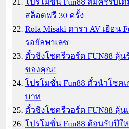
โปรโมชั่น Fun88 สมัครรับเดิ
สล็อตฟรี 30 ครั้ง
Rola Misaki ดารา AV เยือน Fu
รอยัลพาเลซ
ตั๋วชิงโชครีวอร์ด FUN88 ลุ้น
ของคุณ!
โปรโมชั่น Fun88 ตั๋วนำโชคเก
บาท
ตั๋วชิงโชครีวอร์ด FUN88 ลุ้น
โปรโมชั่น Fun88 ต้อนรับปีให