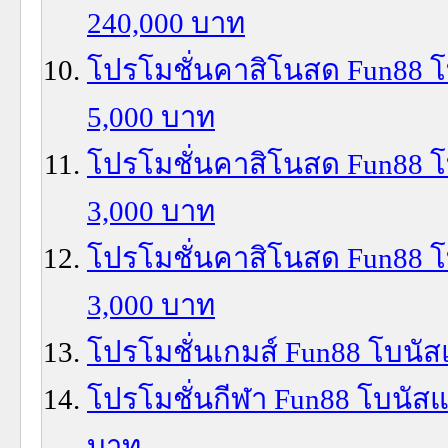
240,000 บาท
โปรโมชั่นคาสิโนสด Fun88 โบ
5,000 บาท
โปรโมชั่นคาสิโนสด Fun88 โบ
3,000 บาท
โปรโมชั่นคาสิโนสด Fun88 โบน
3,000 บาท
โปรโมชั่นเกมส์ Fun88 โบนัสแร
โปรโมชั่นกีฬา Fun88 โบนัสแร
บาท