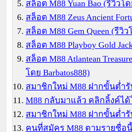
สล็อต M88 Yuan Bao (รีวิวโด
สล็อต M88 Zeus Ancient Fortu
สล็อต M88 Gem Queen (รีวิว
สล็อต M88 Playboy Gold Jack
สล็อต M88 Atlantean Treasur
โดย Barbatos888)
สมาชิกใหม่ M88 ฝากขั้นต่ำรั
M88 กลับมาแล้ว คลิกลิ้งค์ได้
สมาชิกใหม่ M88 ฝากขั้นต่ำรั
คนที่สมัคร M88 ตามรายชื่อน