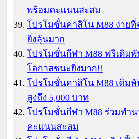
พร้อมคะแนนสะสม
โปรโมชั่นคาสิโน M88 ง่ายที่
ยิ่งลุ้นมาก
โปรโมชั่นกีฬา M88 ฟรีเดิมพั
โอกาสชนะยิ่งมาก!!
โปรโมชั่นคาสิโน M88 เดิมพั
สูงถึง 5,000 บาท
โปรโมชั่นกีฬา M88 ร่วมทำน
คะแนนสะสม