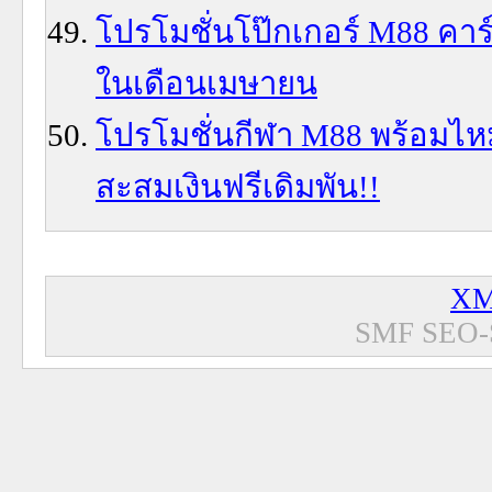
โปรโมชั่นโป๊กเกอร์ M88 คาร์น
ในเดือนเมษายน
โปรโมชั่นกีฬา M88 พร้อมไหม
สะสมเงินฟรีเดิมพัน!!
XM
SMF SEO-