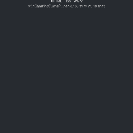
XHTML
RSS
WAP2
หน้านี้ถูกสร้างขึ้นภายในเวลา 0.105 วินาที กับ 19 คำสั่ง