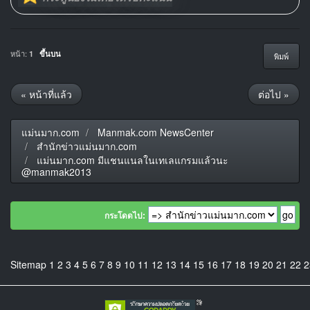
หน้า:
1
ขึ้นบน
พิมพ์
« หน้าที่แล้ว
ต่อไป »
แม่นมาก.com
Manmak.com NewsCenter
สำนักข่าวแม่นมาก.com
แม่นมาก.com มีแชนแนลในเทเลแกรมแล้วนะ
@manmak2013
กระโดดไป:
Sitemap
1
2
3
4
5
6
7
8
9
10
11
12
13
14
15
16
17
18
19
20
21
22
2