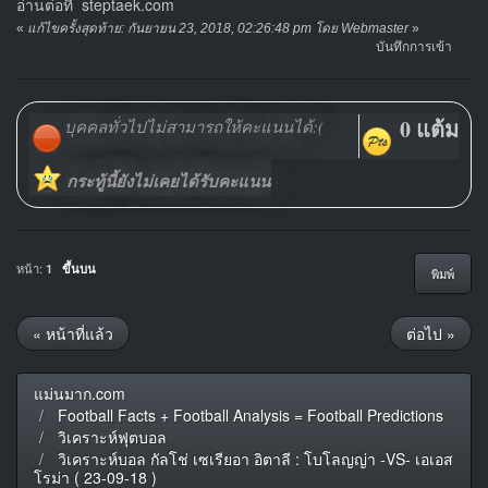
อ่านต่อที่ steptaek.com
«
แก้ไขครั้งสุดท้าย: กันยายน 23, 2018, 02:26:48 pm โดย Webmaster
»
บันทึกการเข้า
0 แต้ม
บุคคลทั่วไปไม่สามารถให้คะแนนได้:(
กระทู้นี้ยังไม่เคยได้รับคะแนน
หน้า:
1
ขึ้นบน
พิมพ์
« หน้าที่แล้ว
ต่อไป »
แม่นมาก.com
Football Facts + Football Analysis = Football Predictions
วิเคราะห์ฟุตบอล
วิเคราะห์บอล กัลโช่ เซเรียอา อิตาลี : โบโลญญ่า -VS- เอเอส
โรม่า ( 23-09-18 )