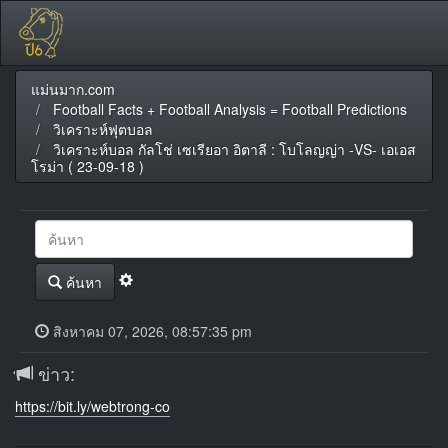
แม่นมาก.com
Football Facts + Football Analysis = Football Predictions
วิเคราะห์ฟุตบอล
วิเคราะห์บอล กัลโช่ เซเรียอา อิตาลี : โบโลญญ่า -VS- เอเอส
โรม่า ( 23-09-18 )
ค้นหา
สิงหาคม 07, 2026, 08:57:35 pm
ข่าว:
https://bit.ly/webtrong-co