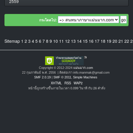
2559
กระโดดไป:
Sitemap
1
2
3
4
5
6
7
8
9
10
11
12
13
14
15
16
17
18
19
20
21
22
2
Copyright © 2012-2024
แม่นมาก.com
22 กุมภาพันธ์ พ.ศ. 2556 | ติดต่อเรา info.manmak@gmail.com
SMF 2.0.19
|
SMF © 2011
,
Simple Machines
XHTML
RSS
WAP2
หน้านี้ถูกสร้างขึ้นภายในเวลา 0.099 วินาที กับ 26 คำสั่ง