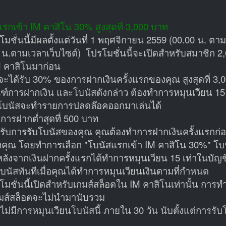
รกเข้า IM คาสิโน 30% สูงสุดที่ 3,000 บาท
โมชั่นนี้มีผลตั้งแต่วันที่ 1 พฤศจิกายน 2559 (00.00 น. ต
 น.ตามเวลาเว็บไซต์) โปรโมชั่นนี้จะเปิดสำหรับสมาชิก 2
M คาสิโนมาก่อน
จะได้รับ 30% ของการฝากเงินครั้งแรกของคุณ สูงสุดที่ 3,
ฑ์การฝากเงิน และโบนัสดังกล่าว ต้องทำการหมุนเวียน 15 เท
ี่โบนัสจะทำรายการปลดล๊อคออกมาเล่นได้
การฝากต่ำสุดที่ 500 บาท
รับการรับโบนัสของคุณ คุณต้องทำการฝากเงินครั้งแรกก่อน
คุณ โดยทำการเลือก "โบนัสแรกเข้า IM คาสิโน 30%" โบน
ลังจากเงินฝากครั้งแรกได้ทำการหมุนเวียน 15 เท่าในบัญชี 
โบนัสทันทีเมื่อคุณได้ทำการหมุนเวียนเงินตามที่กำหนด
โมชั่นนี้เปิดสำหรับเกมส์สล็อตใน IM คาสิโนเท่านั้น การท
มส์สล็อตจะไม่นำมานับรวม
ไม่มีการหมุนเวียนโบนัสนี้ ภายใน 30 วัน นับตั้งแต่การรับโบ