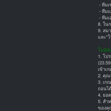
- ทีมเ
- ทีมแ
- ทีมเ
8. ในก
9. สมา
และ"โบ
โบนัสแ
1. โปร
(23.59
เข้าเก
2. คุณ
3. เกณ
ถอนได
4. ยอด
5. สำห
ของคุ