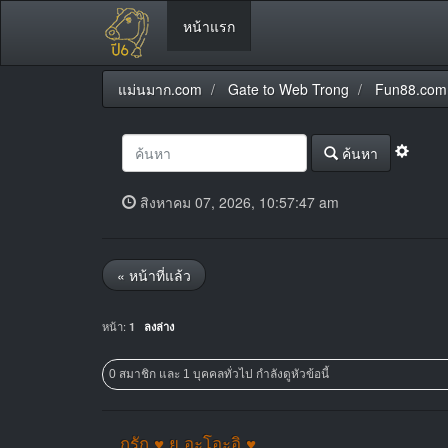
หน้าแรก
แม่นมาก.com
Gate to Web Trong
Fun88.com
ค้นหา
สิงหาคม 07, 2026, 10:57:47 am
« หน้าที่แล้ว
หน้า:
1
ลงล่าง
0 สมาชิก และ 1 บุคคลทั่วไป กำลังดูหัวข้อนี้
กูรัก ♥ ยู อะโอะอิ ♥