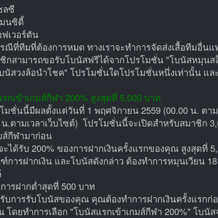
ชลซี
มนซิตี้
อฟเวอร์ตัน
รณีที่ทีมที่ต้องการหมด ทางเราจะทำการจัดส่งเสื้อทีมอื่น
ชิกสามารถขอรับโบนัสฟรีได้จากโปรโมชั่น "โบนัสหมุนสล็
นัสวงล้อนำโชค" โปรโมชั่นใดโปรโมชั่นหนึ่งเท่านั้น และ
รกเข้าเกมส์กีฬา 200% สูงสุดที่ 5,000 บาท
โมชั่นนี้มีผลตั้งแต่วันที่ 1 พฤศจิกายน 2559 (00.00 น. ต
 น.ตามเวลาเว็บไซต์) โปรโมชั่นนี้จะเปิดสำหรับสมาชิก 3
มส์กีฬามาก่อน
จะได้รับ 200% ของการฝากเงินครั้งแรกของคุณ สูงสุดที่ 5
ฑ์การฝากเงิน และโบนัสดังกล่าว ต้องทำการหมุนเวียน 18 
้
การฝากต่ำสุดที่ 500 บาท
รับการรับโบนัสของคุณ คุณต้องทำการฝากเงินครั้งแรกก่อน
ณ โดยทำการเลือก "โบนัสแรกเข้าเกมส์กีฬา 200%" โบนัส