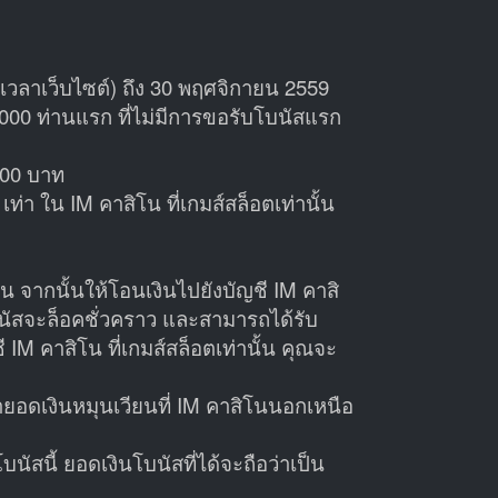
ามเวลาเว็บไซต์) ถึง 30 พฤศจิกายน 2559
,000 ท่านแรก ที่ไม่มีการขอรับโบนัสแรก
000 บาท
่า ใน IM คาสิโน ที่เกมส์สล็อตเท่านั้น
 จากนั้นให้โอนเงินไปยังบัญชี IM คาสิ
ัสจะล็อคชั่วคราว และสามารถได้รับ
IM คาสิโน ที่เกมส์สล็อตเท่านั้น คุณจะ
ำยอดเงินหมุนเวียนที่ IM คาสิโนนอกเหนือ
นัสนี้ ยอดเงินโบนัสที่ได้จะถือว่าเป็น