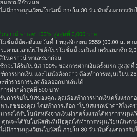
วียนตามที่กำหนด
ไม่มีการหมุนเวียนโบนัสนี้ ภายใน 30 วัน นับตั้งแต่การรับโบ
ี่คราวน์ พาเลซ 100% สูงสุดที่ 3,000 บาท
โมชั่นนี้มีผลตั้งแต่วันที่ 1 พฤศจิกายน 2559 (00.00 น. ต
 น.ตามเวลาเว็บไซต์)โปรโมชั่นนี้จะเปิดสำหรับสมาชิก 2,0
าสิโนคราวน์ พาเลซมาก่อน
ชิกจะได้รับโบนัส 100% ของการฝากเงินครั้งแรก สูงสุดที่
ฑ์การฝากเงิน และโบนัสดังกล่าว ต้องทำการหมุนเวียน 25 
จะทำรายการปลดล๊อคออกมาเล่นได้
การฝากต่ำสุดที่ 500 บาท
รับการรับโบนัสของคุณ คุณต้องทำการฝากเงินครั้งแรกก่อน
์พาเลซของคุณ โดยทำการเลือก "โบนัสแรกเข้าคาสิโนครา
ารถได้รับโบนัสหลังจากเงินฝากครั้งแรกได้ทำการหมุนเว
้น คุณจะได้รับโบนัสทันทีเมื่อคุณได้ทำการหมุนเวียนเงินต
ไม่มีการหมุนเวียนโบนัสนี้ ภายใน 30 วัน นับตั้งแต่การรับโบ