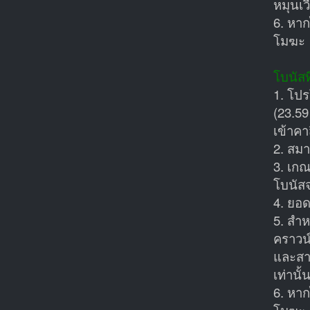
หมุนเ
6. หาก
โมฆะ
โบนัสท
1. โปร
(23.59
เข้าค
2. สมา
3. เกณ
โบนัส
4. ยอด
5. สำห
คราวน
และสาม
เท่านั
6. หาก