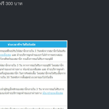
ฟรี 300 บาท