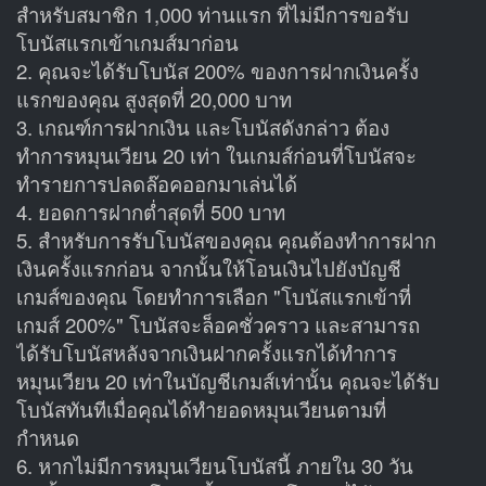
สำหรับสมาชิก 1,000 ท่านแรก ที่ไม่มีการขอรับ
โบนัสแรกเข้าเกมส์มาก่อน
2. คุณจะได้รับโบนัส 200% ของการฝากเงินครั้ง
แรกของคุณ สูงสุดที่ 20,000 บาท
3. เกณฑ์การฝากเงิน และโบนัสดังกล่าว ต้อง
ทำการหมุนเวียน 20 เท่า ในเกมส์ก่อนที่โบนัสจะ
ทำรายการปลดล๊อคออกมาเล่นได้
4. ยอดการฝากต่ำสุดที่ 500 บาท
5. สำหรับการรับโบนัสของคุณ คุณต้องทำการฝาก
เงินครั้งแรกก่อน จากนั้นให้โอนเงินไปยังบัญชี
เกมส์ของคุณ โดยทำการเลือก "โบนัสแรกเข้าที่
เกมส์ 200%" โบนัสจะล็อคชั่วคราว และสามารถ
ได้รับโบนัสหลังจากเงินฝากครั้งแรกได้ทำการ
หมุนเวียน 20 เท่าในบัญชีเกมส์เท่านั้น คุณจะได้รับ
โบนัสทันทีเมื่อคุณได้ทำยอดหมุนเวียนตามที่
กำหนด
6. หากไม่มีการหมุนเวียนโบนัสนี้ ภายใน 30 วัน