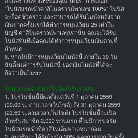
สิโนคราวน์พาเลซของคุณ โดยทำการเลือก
"โบนัสแรกเข้าคาสิโนคราวน์พาเลซ 100%" โบนัส
จะล็อคชั่วคราว และสามารถได้รับโบนัสหลังจาก
เงินฝากครั้งแรกได้ทำการหมุนเวียน 25 เท่าใน
บัญชี คาสิโนคราวน์พาเลซเท่านั้น คุณจะได้รับ
โบนัสทันทีเมื่อคุณได้ทำการหมุนเวียนเงินตามที่
กำหนด
6. หากไม่มีการหมุนเวียนโบนัสนี้ ภายใน 30 วัน
นับตั้งแต่การรับโบนัสนี้ ยอดเงินโบนัสที่ได้จะ
ถือว่าเป็นโมฆะ
โบนัสแรกเข้าที่คาสิโนอิมพีเรียล 30%
1. โปรโมชั่นนี้มีผลตั้งแต่วันที่ 1 ตุลาคม 2559
(00.00 น. ตามเวลาเว็บไซต์) ถึง 31 ตุลาคม 2559
(23.59 น.ตามเวลาเว็บไซต์) โปรโมชั่นนี้จะเปิด
สำหรับสมาชิก 2,000 ท่านแรก ที่ไม่มีการขอรับ
โบนัสแรกเข้าที่คาสิโนเอ็มพาเลซมาก่อน
2. สมาชิกจะได้รับโบนัส 30% ของการฝากเงินครั้ง