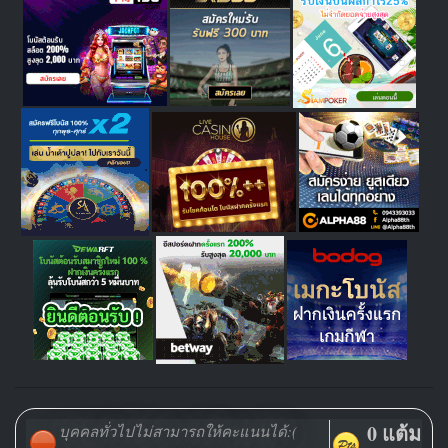
0 แต้ม
บุคคลทั่วไปไม่สามารถให้คะแนนได้:(