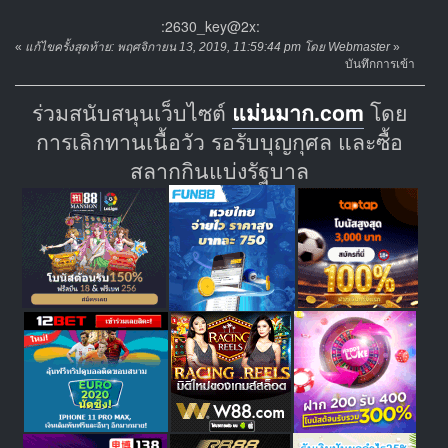
:2630_key@2x:
«
แก้ไขครั้งสุดท้าย: พฤศจิกายน 13, 2019, 11:59:44 pm โดย Webmaster
»
บันทึกการเข้า
ร่วมสนับสนุนเว็บไซต์
แม่นมาก.com
โดย
การเลิกทานเนื้อวัว รอรับบุญกุศล และซื้อ
สลากกินแบ่งรัฐบาล