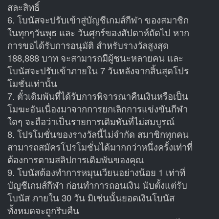
สละสิทธิ์
6. โบนัสจะปรับเข้าสู่บัญชีเกมส์กีฬา ของสมาชิก
ในทุกๆวันพุธ และ วันศุกร์ของสัปดาห์ถัดไป หาก
การขอได้รับการอนุมัติ สำหรับรางวัลสูงสุด
188,888 บาท จะสามารถมีผู้ชนะหลายคน และ
โบนัสจะปรับเข้าภายใน 7 วันหลังจากสิ้นสุดโปร
โมชั่นเท่านั้น
7. ตั๋วเดิมพันที่ได้รับการพิจารณาคืนเงินหรือเป็น
โมฆะอันเนื่องมาจากการยกเลิกการแข่งขันกีฬา
ใดๆ จะถือว่าเป็นรายการเดิมพันที่ไม่สมบูรณ์
8. โปรโมชั่นของรางวัลนี้ไม่จำกัด สมาชิกทุกคน
สามารถสมัครโปรโมชั่นได้มากกว่าหนึ่งครั้งเท่าที่
ต้องการตามสลิปการเดิมพันของคุณ
9. โบนัสต้องทำการหมุนเวียนอย่างน้อย 1 เท่าที่
บัญชีเกมส์กีฬา ก่อนทำการถอนเงิน นับตั้งแต่รับ
โบนัส ภายใน 30 วัน มิเช่นนั้นยอดเงินโบนัส
ทั้งหมดจะถูกริบคืน