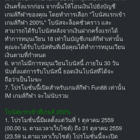
เงินครั้งแรกก่อน จากนั้นให้โอนเงินไปยังบัญชี
เกมส์กีฬาของคุณ โดยทำการเลือก "โบนัสแรกเข้า
เกมส์กีฬา 200%" โบนัสจะล็อคชั่วคราว และ
สามารถได้รับโบนัสหลังจากเงินฝากครั้งแรกได้
ทำการหมุนเวียน 18 เท่าในบัญชีเกมส์กีฬาเท่านั้น
คุณจะได้รับโบนัสทันทีเมื่อคุณได้ทำการหมุนเวียน
เงินตามที่กำหนด
6. หากไม่มีการหมุนเวียนโบนัสนี้ ภายใน 30 วัน
นับตั้งแต่การรับโบนัสนี้ ยอดเงินโบนัสที่ได้จะ
ถือว่าเป็นโมฆะ
7. โปรโมชั่นนี้เปิดสำหรับเกมส์กีฬา Fun88 เท่านั้น
IM เกมส์กีฬา จะไม่นับรวม
โบนัสแรกเข้าที่เกมส์ 200%
1. โปรโมชั่นนี้มีผลตั้งแต่วันที่ 1 ตุลาคม 2559
(00.00 น. ตามเวลาเว็บไซต์) ถึง 31 ตุลาคม 2559
(23.59 น.ตามเวลาเว็บไซต์) โปรโมชั่นนี้จะเปิด