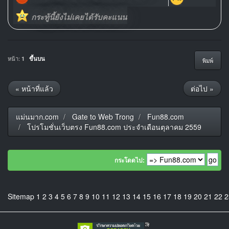
กระทู้นี้ยังไม่เคยได้รับคะแนน
หน้า:
1
ขึ้นบน
พิมพ์
« หน้าที่แล้ว
ต่อไป »
แม่นมาก.com
Gate to Web Trong
Fun88.com
โปรโมชั่นเว็บตรง Fun88.com ประจำเดือนตุลาคม 2559
กระโดดไป:
Sitemap
1
2
3
4
5
6
7
8
9
10
11
12
13
14
15
16
17
18
19
20
21
22
2