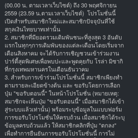
(00.00 น. ตามเวลาเว็บไซต์) ถึง 30 พฤศจิกายน
2559 (23.59 น.ตามเวลาเว็บไซต์) โปรโมชั่นนี้
เปิดสำหรับสมาชิกใหม่และสมาชิกปัจจุบันที่ใช้
สกุลเงินไทยบาทเท่านั้น
2. สมาชิกที่มียอดรวมเดิมพันชนะที่สูงสุด 3 อันดับ
แรกในทุกๆการเดิมพันของแต่ละเดือนโดยเริ่มจาก
เดือนสิงหาคม จะได้รับการเชิญชวนเข้าร่วมงาน
ปาร์ตี้สุดพิเศษเพื่อพบปะและพูดคุยกับ โรล่า มิซากิ
ที่กรุงเทพมหานครในเดือนธันวาคม
3. สำหรับการเข้าร่วมโปรโมชั่นนี้ สมาชิกเพียงทำ
ตามรายละเอียดข้างต้น และ ขอรับโดยการเลือก
ปุ่ม "ขอรับตอนนี้" ในหน้าโปรโมชั่น (หมายเหตุ:
สมาชิกจะเห็นปุ่ม "ขอรับตอนนี้" เมื่อสมาชิกได้เข้า
สู่ระบบแล้วเท่านั้น) พร้อมระบุข้อมูลในแบบฟอร์ม
การขอรับโปรโมชั่นให้ครบถ้วน เมื่อสมาชิกได้ระบุ
ข้อมูลครบถ้วนแล้ว ให้สมาชิกคลิกที่ปุ่ม "ตกลง"
เพื่อทำการยืนยันการขอรับโปรโมชั่นนี้ การไม่