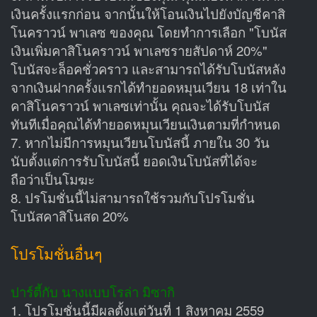
เงินครั้งแรกก่อน จากนั้นให้โอนเงินไปยังบัญชีคาสิ
โนคราวน์ พาเลซ ของคุณ โดยทำการเลือก "โบนัส
เงินเพิ่มคาสิโนคราวน์ พาเลซรายสัปดาห์ 20%"
โบนัสจะล็อคชั่วคราว และสามารถได้รับโบนัสหลัง
จากเงินฝากครั้งแรกได้ทำยอดหมุนเวียน 18 เท่าใน
คาสิโนคราวน์ พาเลซเท่านั้น คุณจะได้รับโบนัส
ทันทีเมื่อคุณได้ทำยอดหมุนเวียนเงินตามที่กำหนด
7. หากไม่มีการหมุนเวียนโบนัสนี้ ภายใน 30 วัน
นับตั้งแต่การรับโบนัสนี้ ยอดเงินโบนัสที่ได้จะ
ถือว่าเป็นโมฆะ
8. ปรโมชั่นนี้ไม่สามารถใช้รวมกับโปรโมชั่น
โบนัสคาสิโนสด 20%
โปรโมชั่นอื่นๆ
ปาร์ตี้กับ นางแบบโรล่า มิซากิ
1. โปรโมชั่นนี้มีผลตั้งแต่วันที่ 1 สิงหาคม 2559