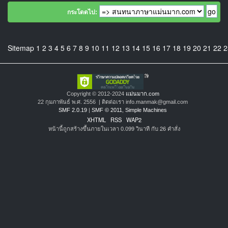
กระโดดไป:
Sitemap
1
2
3
4
5
6
7
8
9
10
11
12
13
14
15
16
17
18
19
20
21
22
2
Copyright © 2012-2024
แม่นมาก.com
22 กุมภาพันธ์ พ.ศ. 2556 | ติดต่อเรา info.manmak@gmail.com
SMF 2.0.19
|
SMF © 2011
,
Simple Machines
XHTML
RSS
WAP2
หน้านี้ถูกสร้างขึ้นภายในเวลา 0.099 วินาที กับ 26 คำสั่ง