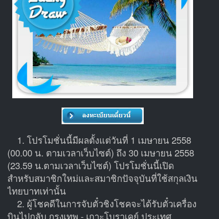
1. โปรโมชั่นนี้มีผลตั้งแต่วันที่ 1 เมษายน 2558
(00.00 น. ตามเวลาเว็บไซต์) ถึง 30 เมษายน 2558
(23.59 น.ตามเวลาเว็บไซต์) โปรโมชั่นนี้เปิด
สำหรับสมาชิกใหม่และสมาชิกปัจจุบันที่ใช้สกุลเงิน
ไทยบาทเท่านั้น
2. ผู้โชคดีในการจับตั๋วชิงโชคจะได้รับตั๋วเครื่อง
บินไปกลับ กรุงเทพ - เกาะโบราเคย์ ประเทศ