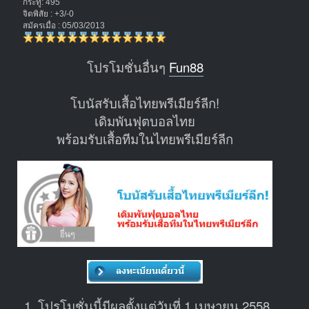
กระทู้: 495
จิตพิสัย : +3/-0
สมัครเมื่อ : 05/03/2013
โปรโมชั่นอื่นๆ
Fun88
โบนัสรับเสื้อไทยพรีเมียร์ลีก!
เดิมพันฟุตบอลไทย
พร้อมรับเสื้อทีมในไทยพรีเมียร์ลีก
1. โปรโมชั่นนี้มีผลตั้งแต่วันที่ 1 เมษายน 2558