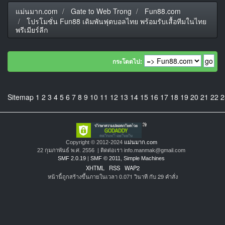
แม่นมาก.com
Gate to Web Trong
Fun88.com
โปรโมชั่น Fun88 เดิมพันฟุตบอลไทย พร้อมรับเสื้อทีมในไทย
พรีเมียร์ลีก
กระโดดไป:
Sitemap
1
2
3
4
5
6
7
8
9
10
11
12
13
14
15
16
17
18
19
20
21
22
2
Copyright © 2012-2024
แม่นมาก.com
22 กุมภาพันธ์ พ.ศ. 2556 | ติดต่อเรา info.manmak@gmail.com
SMF 2.0.19
|
SMF © 2011
,
Simple Machines
XHTML
RSS
WAP2
หน้านี้ถูกสร้างขึ้นภายในเวลา 0.071 วินาที กับ 29 คำสั่ง