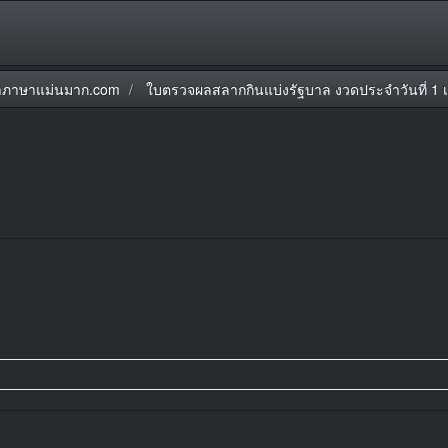
ภาษาแม่นมาก.com
ใบตรวจผลสลากกินแบ่งรัฐบาล งวดประจำวันที่ 1