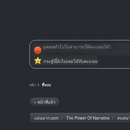
บุคคลทั่วไปไม่สามารถให้คะแนนได้:(
กระทู้นี้ยังไม่เคยได้รับคะแนน
หน้า:
1
ขึ้นบน
« หน้าที่แล้ว
แม่นมาก.com
The Power Of Narrative
สนทนา