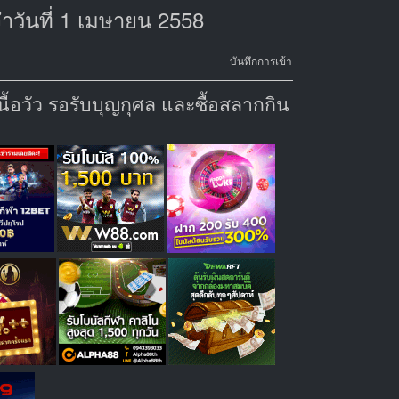
วันที่ 1 เมษายน 2558
บันทึกการเข้า
้อวัว รอรับบุญกุศล และซื้อสลากกิน