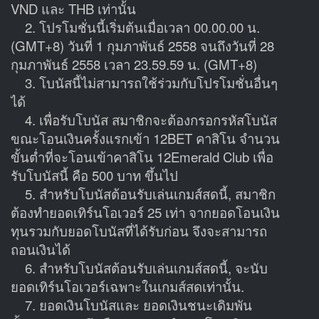
VND และ THB เท่านั้น
2. โปรโมชั่นนี้เริ่มต้นเมื่อเวลา 00.00.00 น.
(GMT+8) วันที่ 1 กุมภาพันธ์ 2558 จนถึงวันที่ 28
กุมภาพันธ์ 2558 เวลา 23.59.59 น. (GMT+8)
3. โบนัสนี้ไม่สามารถใช้ร่วมกับโปรโมชั่นอื่นๆ
ได้
4. เพื่อรับโบนัส สมาชิกจะต้องกรอกรหัสโบนัส
ขณะโอนเงินครั้งแรกเข้า 12BET คาสิโน จำนวน
ขั้นต่ำที่จะโอนเข้าคาสิโน 12Emerald Club เพื่อ
รับโบนัสนี้ คือ 500 บาท ขึ้นไป
5. สำหรับโบนัสต้อนรับเล่นเกมส์สดนี้, สมาชิก
ต้องทำยอดเทิร์นโอเวอร์ 25 เท่า จากยอดโอนเงิน
ทุนรวมกับยอดโบนัสที่ได้รับก่อน จึงจะสามารถ
ถอนเงินได้
6. สำหรับโบนัสต้อนรับเล่นเกมส์สดนี้, จะนับ
ยอดเทิร์นโอเวอร์เฉพาะในเกมส์สดเท่านั้น.
7. ยอดเงินโบนัสและ ยอดเงินชนะเดิมพัน