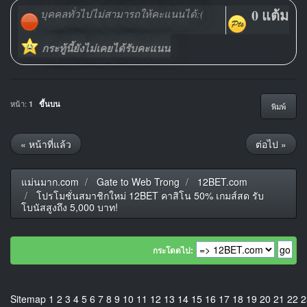
0 แต้ม
บุคคลทั่วไปไม่สามารถให้คะแนนได้:(
กระทู้นี้ยังไม่เคยได้รับคะแนน
หน้า:
1
ขึ้นบน
พิมพ์
« หน้าที่แล้ว
ต่อไป »
แม่นมาก.com
Gate to Web Trong
12BET.com
โปรโมชั่นสมาชิกใหม่ 12BET คาสิโน 50% เกมส์สด รับ
โบนัสสูงถึง 5,000 บาท!
กระโดดไป:
Sitemap
1
2
3
4
5
6
7
8
9
10
11
12
13
14
15
16
17
18
19
20
21
22
2