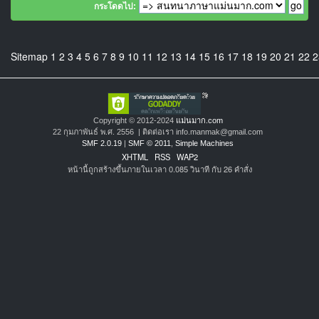
กระโดดไป:
Sitemap
1
2
3
4
5
6
7
8
9
10
11
12
13
14
15
16
17
18
19
20
21
22
2
Copyright © 2012-2024
แม่นมาก.com
22 กุมภาพันธ์ พ.ศ. 2556 | ติดต่อเรา info.manmak@gmail.com
SMF 2.0.19
|
SMF © 2011
,
Simple Machines
XHTML
RSS
WAP2
หน้านี้ถูกสร้างขึ้นภายในเวลา 0.085 วินาที กับ 26 คำสั่ง