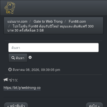
แม่นมาก.com
Gate to Web Trong
Fun88.com
โปรโมชั่น Fun88 ต้อนรับปีใหม่! หมุนและเดิมพันฟรี 300
บาท 30 ครั้งที่สล็อต 3 มิติ
ค้นหา
สิงหาคม 08, 2026, 09:39:05 pm
ข่าว:
https://bit.ly/webtrong-co
« หน้าที่แล้ว
ต่อไป »