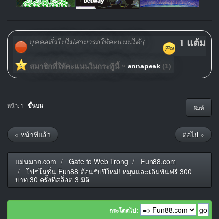
1 แต้ม
บุคคลทั่วไปไม่สามารถให้คะแนนได้:(
สมาชิกที่ให้คะแนนในกระทู้นี้
»
annapeak
(1)
หน้า:
1
ขึ้นบน
พิมพ์
« หน้าที่แล้ว
ต่อไป »
แม่นมาก.com
Gate to Web Trong
Fun88.com
โปรโมชั่น Fun88 ต้อนรับปีใหม่! หมุนและเดิมพันฟรี 300
บาท 30 ครั้งที่สล็อต 3 มิติ
กระโดดไป: