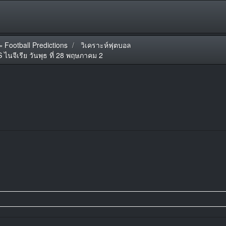
= Football Predictions
วิเคราะห์ฟุตบอล
ไนจีเรีย วันพุธ ที่ 28 พฤษภาคม 2