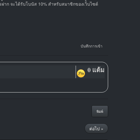
รฝาก จะได้รับโบนัส 10% สำหรับสมาชิกของเว็บไซด์
บันทึกการเข้า
0 แต้ม
พิมพ์
ต่อไป »