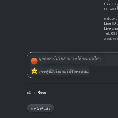
ต้องการ
เราและโ
แฟนเพจ 
Line ID 
Live ch
Tel. 08
«
แก้ไขคร
บุคคลทั่วไปไม่สามารถให้คะแนนได้:(
กระทู้นี้ยังไม่เคยได้รับคะแนน
หน้า:
1
ขึ้นบน
« หน้าที่แล้ว