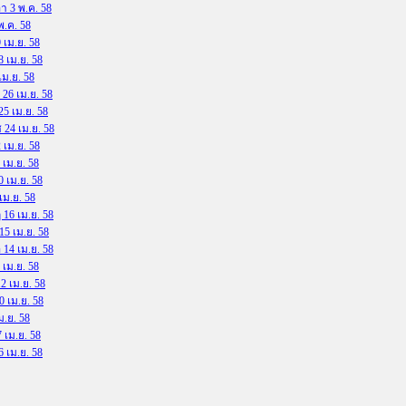
 3 พ.ค. 58
.ค. 58
เม.ย. 58
 เม.ย. 58
ม.ย. 58
26 เม.ย. 58
5 เม.ย. 58
24 เม.ย. 58
เม.ย. 58
เม.ย. 58
 เม.ย. 58
ม.ย. 58
16 เม.ย. 58
5 เม.ย. 58
14 เม.ย. 58
เม.ย. 58
 เม.ย. 58
 เม.ย. 58
.ย. 58
เม.ย. 58
 เม.ย. 58