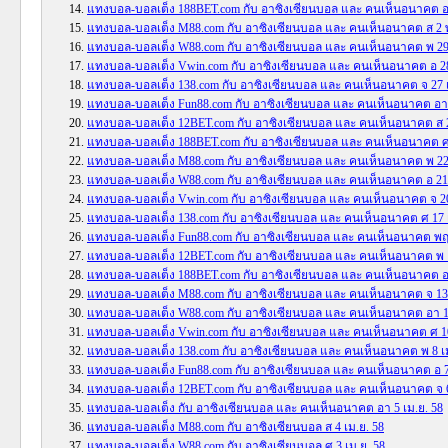
แทงบอล-บอลเต็ง 188BET.com กับ อาซิงเซียนบอล และ คนเห็นอนาคต อา
แทงบอล-บอลเต็ง M88.com กับ อาซิงเซียนบอล และ คนเห็นอนาคต ส 2 พ
แทงบอล-บอลเต็ง W88.com กับ อาซิงเซียนบอล และ คนเห็นอนาคต พ 29 
แทงบอล-บอลเต็ง Vwin.com กับ อาซิงเซียนบอล และ คนเห็นอนาคต อ 28
แทงบอล-บอลเต็ง 138.com กับ อาซิงเซียนบอล และ คนเห็นอนาคต จ 27 เ
แทงบอล-บอลเต็ง Fun88.com กับ อาซิงเซียนบอล และ คนเห็นอนาคต อา 
แทงบอล-บอลเต็ง 12BET.com กับ อาซิงเซียนบอล และ คนเห็นอนาคต ส 2
แทงบอล-บอลเต็ง 188BET.com กับ อาซิงเซียนบอล และ คนเห็นอนาคต ศ 
แทงบอล-บอลเต็ง M88.com กับ อาซิงเซียนบอล และ คนเห็นอนาคต พ 22 
แทงบอล-บอลเต็ง W88.com กับ อาซิงเซียนบอล และ คนเห็นอนาคต อ 21 
แทงบอล-บอลเต็ง Vwin.com กับ อาซิงเซียนบอล และ คนเห็นอนาคต จ 20
แทงบอล-บอลเต็ง 138.com กับ อาซิงเซียนบอล และ คนเห็นอนาคต ศ 17 เ
แทงบอล-บอลเต็ง Fun88.com กับ อาซิงเซียนบอล และ คนเห็นอนาคต พฤ 
แทงบอล-บอลเต็ง 12BET.com กับ อาซิงเซียนบอล และ คนเห็นอนาคต พ 1
แทงบอล-บอลเต็ง 188BET.com กับ อาซิงเซียนบอล และ คนเห็นอนาคต อ 
แทงบอล-บอลเต็ง M88.com กับ อาซิงเซียนบอล และ คนเห็นอนาคต จ 13 
แทงบอล-บอลเต็ง W88.com กับ อาซิงเซียนบอล และ คนเห็นอนาคต อา 12
แทงบอล-บอลเต็ง Vwin.com กับ อาซิงเซียนบอล และ คนเห็นอนาคต ศ 10
แทงบอล-บอลเต็ง 138.com กับ อาซิงเซียนบอล และ คนเห็นอนาคต พ 8 เม
แทงบอล-บอลเต็ง Fun88.com กับ อาซิงเซียนบอล และ คนเห็นอนาคต อ 7 
แทงบอล-บอลเต็ง 12BET.com กับ อาซิงเซียนบอล และ คนเห็นอนาคต จ 6
แทงบอล-บอลเต็ง กับ อาซิงเซียนบอล และ คนเห็นอนาคต อา 5 เม.ย. 58
แทงบอล-บอลเต็ง M88.com กับ อาซิงเซียนบอล ส 4 เม.ย. 58
แทงบอล-บอลเต็ง W88.com กับ อาซิงเซียนบอล ศ 3 เม.ย. 58